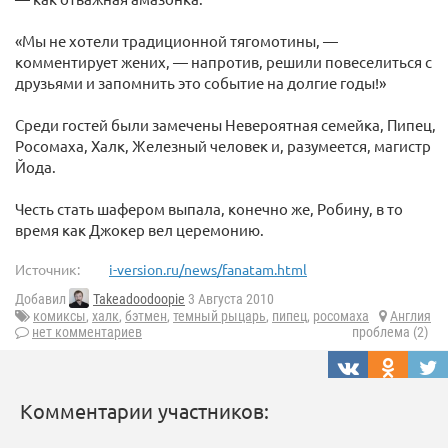
«Мы не хотели традиционной тягомотины, —
комментирует жених, — напротив, решили повеселиться с
друзьями и запомнить это событие на долгие годы!»
Среди гостей были замечены Невероятная семейка, Пипец,
Росомаха, Халк, Железный человек и, разумеется, магистр
Йода.
Честь стать шафером выпала, конечно же, Робину, в то
время как Джокер вел церемонию.
Источник:
i-version.ru/news/fanatam.html
Добавил
Takeadoodoopie
3 Августа 2010
комиксы
,
халк
,
бэтмен
,
темный рыцарь
,
пипец
,
росомаха
Англия
нет комментариев
проблема (2)
Комментарии участников: