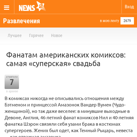
Вход
Развлечения
в мою ленту
2679
Лучшее
Горячее
Новое
Фанатам американских комиксов:
самая «суперская» свадьба
отметили
7
в архиве
В комиксах никогда не описывались отношения между
Бэтменом и принцессой Амазонок Вандер Вумен (Чудо-
женщиной), но так даже веселее: в минувшие выходные в
Девоне, Англия, 46-летний фанат комиксов Нил и 40-летняя
фанатка Шэрон связяли себя узами брака в костюмах
супергероев. Жених был одет, как Темный Рыцарь, невеста
— как отважная амазонка.