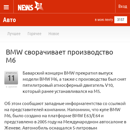
Вход
Авто
в мою ленту
3157
Лучшее
Горячее
Новое
BMW сворачивает производство
М6
Баварский концерн BMW прекратил выпуск
отметили
11
модели BMW M6, а также с производства был снят
пятилитровый атмосферный двигатель V10,
в архиве
который ранее устанавливался на M5.
Об этом сообщают западные информагентства со ссылкой
на представителей компании. Напомним, что купе BMW
M6, было создано на платформе BMW E63/E64 и
представлено в 2005 году на Международном автосалоне в
Женеве. Автомобиль оснащался 5-литровым