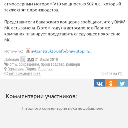
атмосферным мотором V10 мощностью 507 л.с., который
также снят с производства.
Представители баварского концерна сообщают, что у BMW
M6 есть замена. В этом году на автосалоне в Париже
компания планирует представить следующее поколение
M6.
Источник:
avtoinstruktor.info/bmw-stop-m...
Добавил
GMS
31 Июля 2010
bmw
,
сокращение
,
производство
,
концерн
Германия
,
Париж
,
Бавария
нет комментариев
проблема (1)
Комментарии участников:
Ни одного комментария пока не добавлено