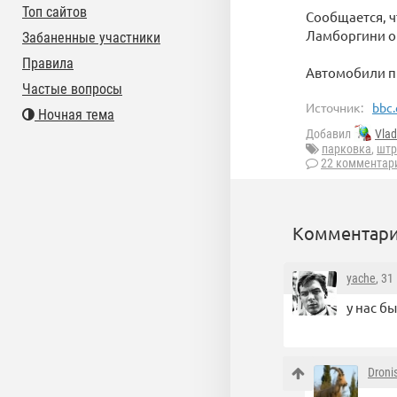
Топ сайтов
Сообщается, ч
Ламборгини оц
Забаненные участники
Правила
Автомобили п
Частые вопросы
Источник:
bbc.
Ночная тема
Добавил
Vla
парковка
,
шт
22 комментар
Комментари
yache
, 31
у нас б
Droni