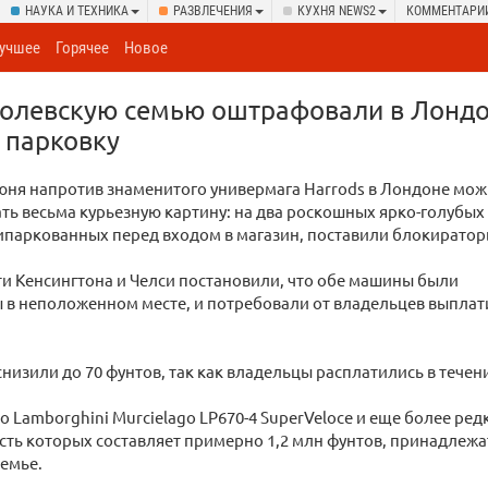
НАУКА И ТЕХНИКА
РАЗВЛЕЧЕНИЯ
КУХНЯ NEWS2
КОММЕНТАРИ
учшее
Горячее
Новое
ролевскую семью оштрафовали в Лондо
 парковку
июня напротив знаменитого универмага Harrods в Лондоне мо
ь весьма курьезную картину: на два роскошных ярко-голубых
ипаркованных перед входом в магазин, поставили блокиратор
и Кенсингтона и Челси постановили, что обе машины были
в неположенном месте, и потребовали от владельцев выплат
низили до 70 фунтов, так как владельцы расплатились в течени
 Lamborghini Murcielago LP670-4 SuperVeloce и еще более ред
ть которых составляет примерно 1,2 млн фунтов, принадлежа
емье.