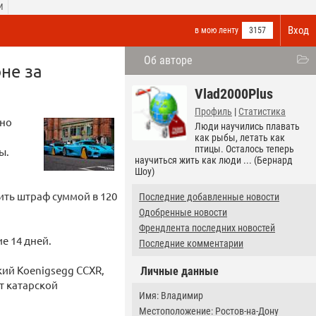
И
Вход
в мою ленту
3157
Об авторе
не за
Vlad2000Plus
Профиль
|
Статистика
жно
Люди научились плавать
как рыбы, летать как
птицы. Осталось теперь
ы.
научиться жить как люди ... (Бернард
Шоу)
ить штраф суммой в 120
Последние добавленные новости
Одобренные новости
Френдлента последних новостей
е 14 дней.
Последние комментарии
кий Koenigsegg CCXR,
Личные данные
т катарской
Имя: Владимир
Местоположение: Ростов-на-Дону