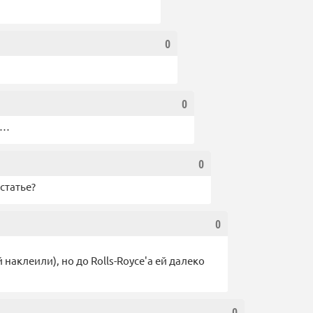
0
0
с…
0
статье?
0
 наклеили), но до Rolls-Royce'а ей далеко
0