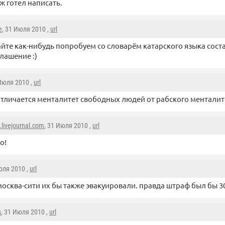
 ж готел написать.
e
, 31 Июля 2010 ,
url
йте как-нибудь попробуем со словарём катарского языка сост
лашение :)
 Июля 2010 ,
url
отличается менталитет свободных людей от рабского менталит
.livejournal.com
, 31 Июля 2010 ,
url
о!
юля 2010 ,
url
осква-сити их бы также эвакуировали. правда штраф был бы 30
s
, 31 Июля 2010 ,
url