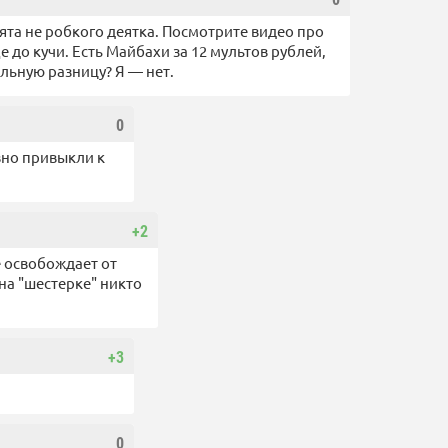
ята не робкого деятка. Посмотрите видео про
 до кучи. Есть Майбахи за 12 мультов рублей,
альную разницу? Я — нет.
0
вно привыкли к
+2
не освобождает от
на "шестерке" никто
+3
0