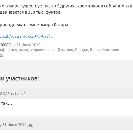
то в мире существует всего 5 других экземпляров собранного в
енивается в 350 тыс. фунтов.
ринадлежат семье эмира Катара.
co.uk/russian/uk/2010/07/1...
d2000Plus
31 Июля 2010
раф
,
семья
,
эмир
,
неправильная
Англия
,
Лондон
,
Великобритания
ия
и участников:
 Июля 2010 ,
url
ы так…
s
, 31 Июля 2010 ,
url