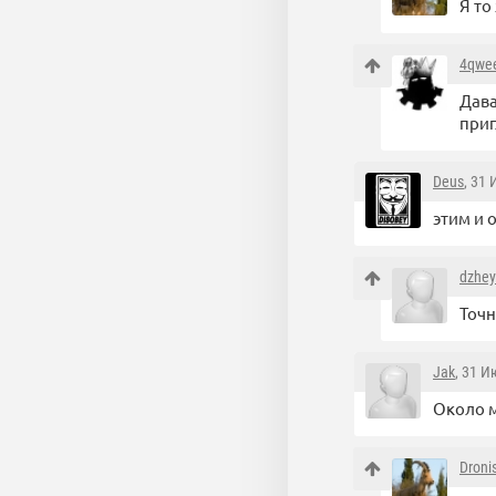
Я то
4qwe
Дава
приг
Deus
, 31
этим и 
dzhey
Точн
Jak
, 31 И
Около м
Droni