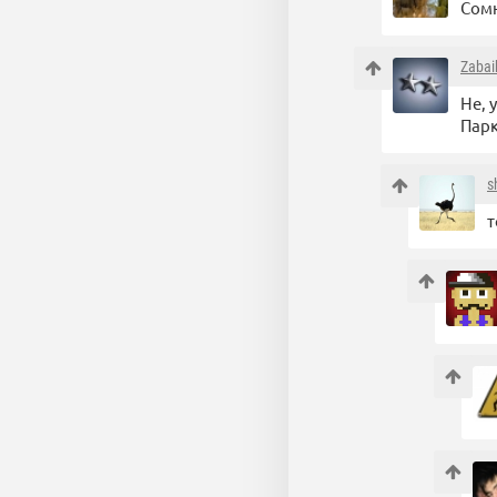
Сомн
Zabai
Не, 
Парк
s
т