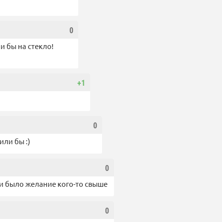
0
и бы на стекло!
+1
0
или бы :)
0
сли было желание кого-то свыше
0