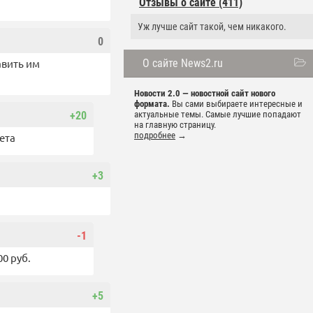
Отзывы о сайте (411)
Уж лучше сайт такой, чем никакого.
0
авить им
О сайте News2.ru
Новости 2.0 — новостной сайт нового
формата.
Вы сами выбираете интересные и
+20
актуальные темы. Самые лучшие попадают
на главную страницу.
подробнее
→
ета
+3
-1
0 руб.
+5