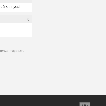
мой клянусь!
0
 комментировать