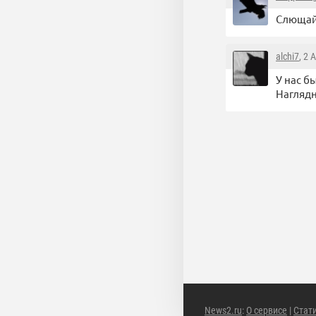
Слющай,
alchi7
, 2 
У нас б
Наглядн
News2.ru
:
О сервисе
|
Стат