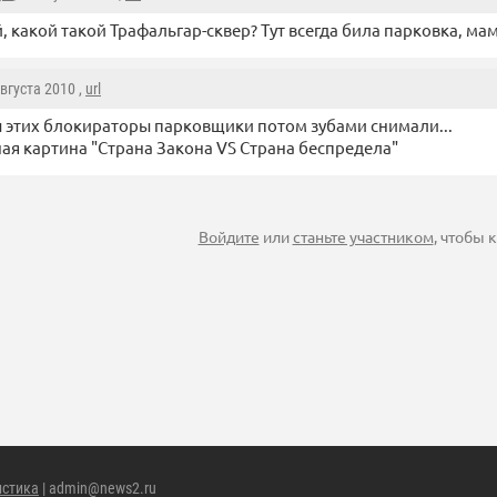
 какой такой Трафальгар-сквер? Тут всегда била парковка, ма
Августа 2010 ,
url
ы этих блокираторы парковщики потом зубами снимали...
ая картина "Страна Закона VS Страна беспредела"
Войдите
или
станьте участником
, чтобы
истика
| admin@news2.ru