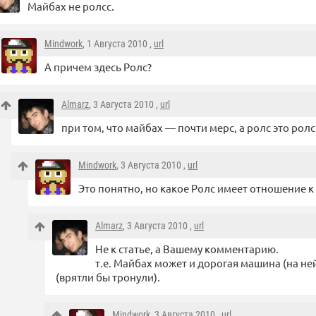
Майбах не ролсс.
Mindwork
, 1 Августа 2010 ,
url
А причем здесь Ролс?
Almarz
, 3 Августа 2010 ,
url
при том, что майбах — почти мерс, а ролс это рол
Mindwork
, 3 Августа 2010 ,
url
Это понятно, но какое Ролс имеет отношение к 
Almarz
, 3 Августа 2010 ,
url
Не к статье, а Вашему комментарию.
т.е. Майбах может и дорогая машина (на ней
(врятли бы тронули).
Mindwork
, 3 Августа 2010 ,
url