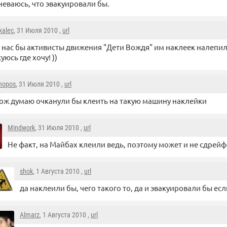
еваюсь, что эвакуировали бы.
kalec
, 31 Июля 2010 ,
url
у нас бы активисты движения "Дети Вождя" им наклеек налепил
уюсь где хочу! ))
hopos
, 31 Июля 2010 ,
url
ож думаю очканули бы клеить на такую машину наклейки
Mindwork
, 31 Июля 2010 ,
url
Не факт, на Майбах клеили ведь, поэтому может и не сдрейф
shok
, 1 Августа 2010 ,
url
да наклеили бы, чего такого то, да и эвакуировали бы е
Almarz
, 1 Августа 2010 ,
url