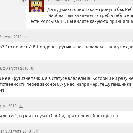
Да я думаю точно также тронули бы. Реб
Майбах. Там владелец отгреб в табло еще
есть Ролсы за 15. Вы видите какую-то принципи
 Августа 2010 ,
url
го? Это новость? В Лондоне крутых тачек навалом… они уже да
а
, 2 Августа 2010 ,
url
 не в крутизне тачки, а в статусе владельца. Который ни разу 
тственности перед законом. А у нас, например, тещу гаишника 
т)
густа 2010 ,
url
али тут", сердито думал бобби, прикрепляя блокиратор
ger
, 2 Августа 2010 ,
url