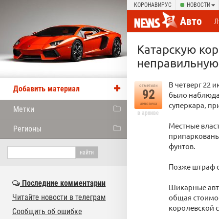
КОРОНАВИРУС
НОВОСТИ
Авто
Л
Катарскую ко
неправильную
В четверг 22 
отметили
Добавить материал
92
было наблюдат
суперкара, пр
человека
Метки
в архиве
Местные власт
Регионы
припаркованы 
фунтов.
Позже штраф с
Последние комментарии
Шикарные авто
Читайте новости в телеграм
общая стоимос
королевской с
Сообщить об ошибке