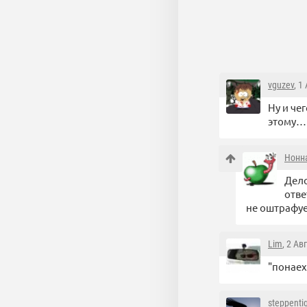
vguzev
, 1
Ну и че
этому…
Нонн
Дело
отве
не оштрафуе
Lim
, 2 Ав
"понаех
steppenti