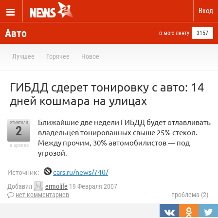
Вход
Авто
в мою ленту
3157
Лучшее
Горячее
Новое
ГИБДД сдерет тонировку с авто: 14
дней кошмара на улицах
Ближайшие две недели ГИБДД будет отлавливать
отметили
2
владельцев тонированных свыше 25% стекол.
Между прочим, 30% автомобилистов — под
в архиве
угрозой.
Источник:
cars.ru/news/740/
Добавил
ermolife
19 Февраля 2007
нет комментариев
проблема (2)