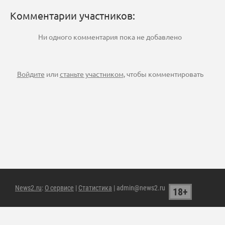
Комментарии участников:
Ни одного комментария пока не добавлено
Войдите
или
станьте участником
, чтобы комментировать
News2.ru
:
О сервисе
|
Статистика
| admin@news2.ru
18+