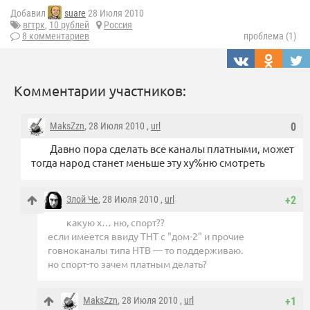
Добавил
suare
28 Июля 2010
вгтрк
,
10 рублей
Россия
8 комментариев
проблема (1)
Комментарии участников:
MaksZzn
, 28 Июля 2010 ,
url
0
Давно пора сделать все каналы платными, может
тогда народ станет меньше эту ху%ню смотреть
Злой Че
, 28 Июля 2010 ,
url
+2
какую х… ню, спорт??
если имеется ввиду ТНТ с "дом-2" и прочие
говноканалы типа НТВ — то поддерживаю.
но спорт-то зачем платным делать?
MaksZzn
, 28 Июля 2010 ,
url
+1