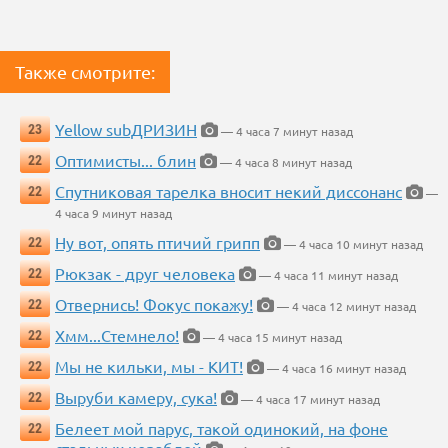
Также смотрите:
Yellow subДРИЗИН
23
— 4 часа 7 минут назад
Оптимисты... блин
22
— 4 часа 8 минут назад
Спутниковая тарелка вносит некий диссонанс
22
—
4 часа 9 минут назад
Ну вот, опять птичий грипп
22
— 4 часа 10 минут назад
Рюкзак - друг человека
22
— 4 часа 11 минут назад
Отвернись! Фокус покажу!
22
— 4 часа 12 минут назад
Хмм...Стемнело!
22
— 4 часа 15 минут назад
Мы не кильки, мы - КИТ!
22
— 4 часа 16 минут назад
Выруби камеру, сука!
22
— 4 часа 17 минут назад
Белеет мой парус, такой одинокий, на фоне
22
стальных кораблей