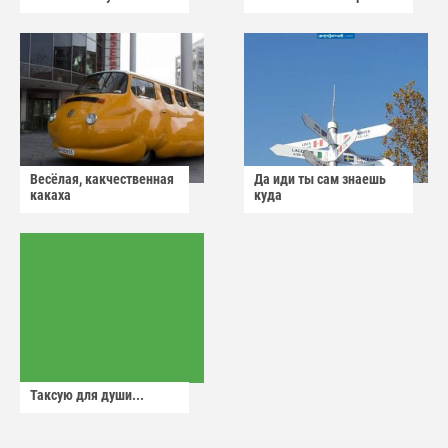
Весёлая, какчественная
Да иди ты сам знаешь
какаха
куда
Таксую для души...