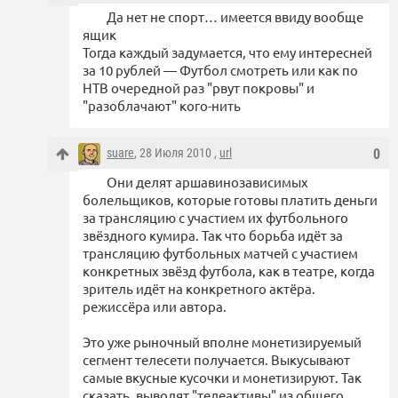
Да нет не спорт… имеется ввиду вообще
ящик
Тогда каждый задумается, что ему интересней
за 10 рублей — Футбол смотреть или как по
НТВ очередной раз "рвут покровы" и
"разоблачают" кого-нить
suare
, 28 Июля 2010 ,
url
0
Они делят аршавинозависимых
болельщиков, которые готовы платить деньги
за трансляцию с участием их футбольного
звёздного кумира. Так что борьба идёт за
трансляцию футбольных матчей с участием
конкретных звёзд футбола, как в театре, когда
зритель идёт на конкретного актёра.
режиссёра или автора.
Это уже рыночный вполне монетизируемый
сегмент телесети получается. Выкусывают
самые вкусные кусочки и монетизируют. Так
сказать, выводят "телеактивы" из общего