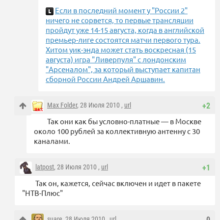
Если в последний момент у "России 2"
ничего не сорвется, то первые трансляции
пройдут уже 14-15 августа, когда в английской
премьер-лиге состоятся матчи первого тура.
Хитом уик-энда может стать воскресная (15
августа) игра "Ливерпуля" с лондонским
"Арсеналом", за который выступает капитан
сборной России Андрей Аршавин.
Max Folder
, 28 Июля 2010 ,
url
+2
Так они как бы условно-платные — в Москве
около 100 рублей за коллективную антенну с 30
каналами.
latpost
, 28 Июля 2010 ,
url
+1
Так он, кажется, сейчас включен и идет в пакете
"НТВ-Плюс"
suare
, 28 Июля 2010 ,
url
0