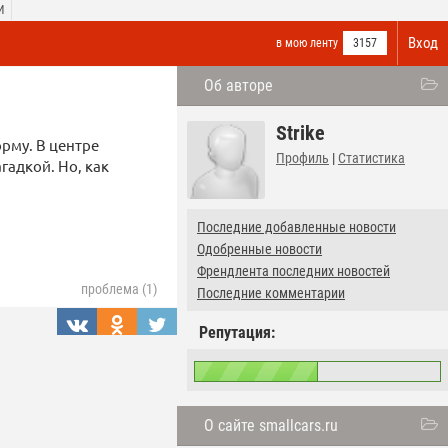
И
Вход
в мою ленту
3157
Об авторе
Strike
рму. В центре
Профиль
|
Статистика
гадкой. Но, как
Последние добавленные новости
Одобренные новости
Френдлента последних новостей
проблема (1)
Последние комментарии
Репутация:
О сайте smallcars.ru