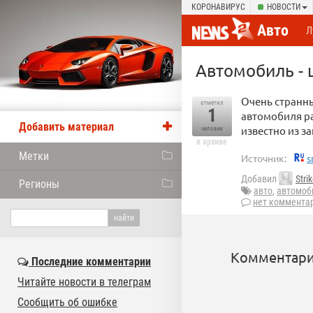
КОРОНАВИРУС
НОВОСТИ
Авто
Л
Автомобиль - 
Очень странны
отметил
1
автомобиля ра
Добавить материал
известно из з
человек
в архиве
Метки
Источник:
s
Добавил
Stri
Регионы
авто
,
автомоб
нет коммента
Комментари
Последние комментарии
Читайте новости в телеграм
Сообщить об ошибке