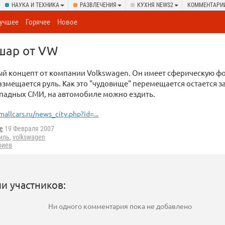
НАУКА И ТЕХНИКА
РАЗВЛЕЧЕНИЯ
КУХНЯ NEWS2
КОММЕНТАРИ
учшее
Горячее
Новое
шар от VW
й концепт от компании Volkswagen. Он имеет сферическую фо
змещается руль. Как это "чудовище" перемещается остается за
ападных СМИ, на автомобиле можно ездить.
mallcars.ru/news_city.php?id=...
ke
19 Февраля 2007
иль
,
volkswagen
риев
и участников:
Ни одного комментария пока не добавлено