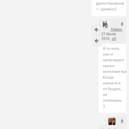
джентльменов
— далеко:)
0
Лиман
,
27 Июля
2010 ,
url
А то хоть
они и
натягивают
маски
интеллектуал
Когда
напьются
от быдло,
не
отличишь
:)
0