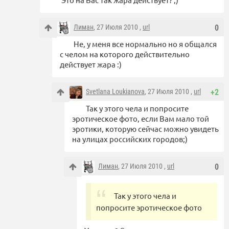
Лиман
, 27 Июля 2010 ,
url
0
Не, у меня все нормально но я общался
с челом на которого действительно
действует жара :)
Svetlana Loukianova
, 27 Июля 2010 ,
url
+2
Так у этого чела и попросите
эротическое фото, если Вам мало той
эротики, которую сейчас можно увидеть
на улицах российских городов;)
Лиман
, 27 Июля 2010 ,
url
0
Так у этого чела и
попросите эротическое фото