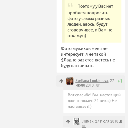
Поэтому у Вас нет
проблем попросить
фото у самых разных
людей, авось, будут
сговорчивее, и Вам не
откажут;)
Фото мужиков меня не
интересует, я не такой
:)Ладно раз стесняетесь не
буду настаивать.
Svetlana Loukianova
, 27
+1
Июля 2010 ,
url
Вот спасибо! Вы- настоящий
джентельмен 21 века:) Не
настаивает!:)
Лиман
, 27 Июля 2010 ,
0
url