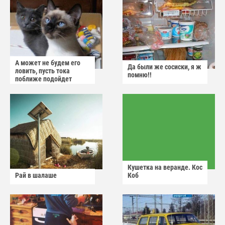
А может не будем его
Да были же сосиски, я ж
ловить, пусть тока
помню!!
поближе подойдет
Кушетка на веранде. Кос
Рай в шалаше
Коб