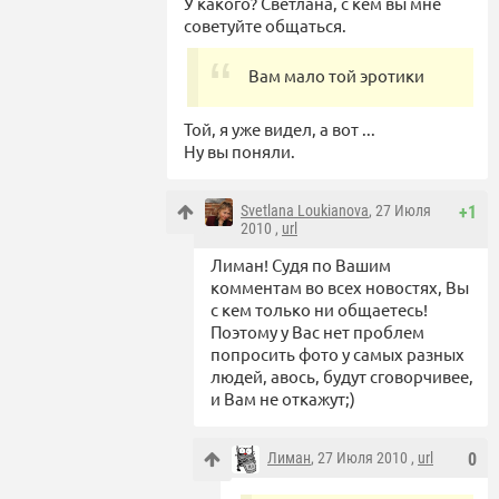
У какого? Светлана, с кем вы мне
советуйте общаться.
Вам мало той эротики
Той, я уже видел, а вот ...
Ну вы поняли.
Svetlana Loukianova
, 27 Июля
+1
2010 ,
url
Лиман! Судя по Вашим
комментам во всех новостях, Вы
с кем только ни общаетесь!
Поэтому у Вас нет проблем
попросить фото у самых разных
людей, авось, будут сговорчивее,
и Вам не откажут;)
Лиман
, 27 Июля 2010 ,
url
0