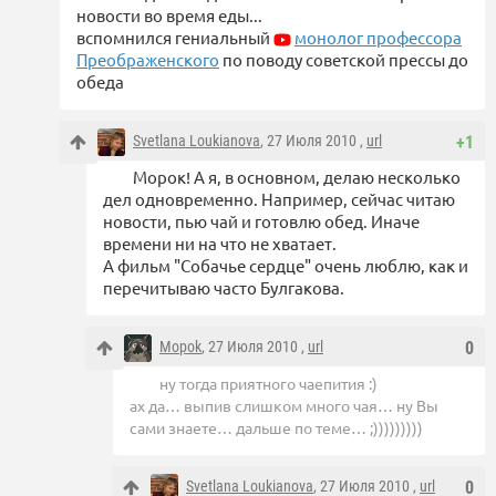
новости во время еды...
вспомнился гениальный
монолог профессора
Преображенского
по поводу советской прессы до
обеда
Svetlana Loukianova
, 27 Июля 2010 ,
url
+1
Морок! А я, в основном, делаю несколько
дел одновременно. Например, сейчас читаю
новости, пью чай и готовлю обед. Иначе
времени ни на что не хватает.
А фильм "Собачье сердце" очень люблю, как и
перечитываю часто Булгакова.
Mopok
, 27 Июля 2010 ,
url
0
ну тогда приятного чаепития :)
ах да… выпив слишком много чая… ну Вы
сами знаете… дальше по теме… ;)))))))))
Svetlana Loukianova
, 27 Июля 2010 ,
url
0