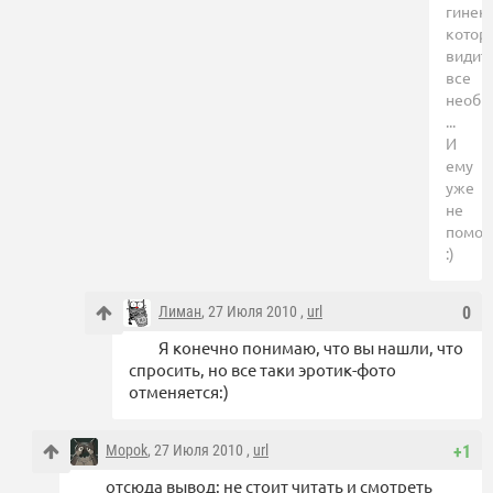
гинеко
котор
видит
все
необы
...
И
ему
уже
не
помоч
:)
Лиман
, 27 Июля 2010 ,
url
0
Я конечно понимаю, что вы нашли, что
спросить, но все таки эротик-фото
отменяется:)
Mopok
, 27 Июля 2010 ,
url
+1
отсюда вывод: не стоит читать и смотреть