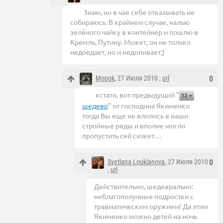
Знаю, но в чае себе отказывать не
собираюсь. В крайнем случае, налью
зелёного чайку в контейнер и пошлю в
Кремль, Путину. Может, он не только
недоедает, но и недопивает;)
Mopok
, 27 Июля 2010 ,
url
0
кстати, вот предыдущий "
32
шедевр
" от господина Якименко
тогда Вы еще не влились в наши
стройные ряды и вполне могли
пропустить сей сюжет…
Svetlana Loukianova
, 27 Июля 2010
0
,
url
Действительно, шедеврально:
неблагополучные подростки с
травматическим оружием! Да этим
Якименко можно детей на ночь