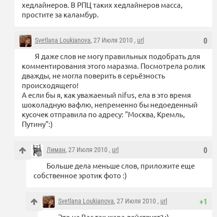
хедлайнеров. В РПЦ таких хедлайнеров масса,
простите за каламбур.
Svetlana Loukianova
, 27 Июля 2010 ,
url
0
Я даже слов не могу правильных подобрать для
комментирования этого маразма. Посмотрела ролик
дважды, не могла поверить в серьёзность
происходящего!
А если бы я, как уважаемый nifus, ела в это время
шоколадную вафлю, непременно бы недоеденный
кусочек отправила по адресу: "Москва, Кремль,
Путину":)
Лиман
, 27 Июля 2010 ,
url
0
Больше дела меньше слов, приложите еще
собственное эротик фото :)
Svetlana Loukianova
, 27 Июля 2010 ,
url
+1
Это на Вас так жара действует? ;)