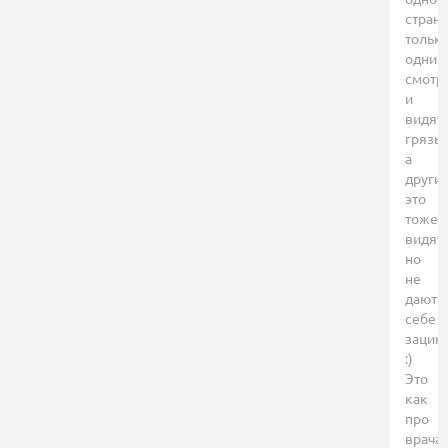
стран
тольк
одни
смотр
и
видят
грязь,
а
други
это
тоже
видят
но
не
дают
себе
зацик
:)
Это
как
про
врача