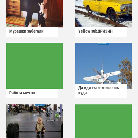
Мурашки забегали
Yellow subДРИЗИН
Да иди ты сам знаешь
Работа мечты
куда