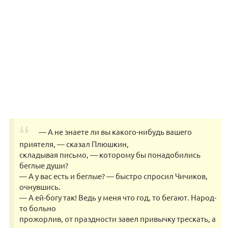
— А не знаете ли вы какого-нибудь вашего
приятеля, — сказал Плюшкин,
складывая письмо, — которому бы понадобились
беглые души?
— А у вас есть и беглые? — быстро спросил Чичиков,
очнувшись.
— А ей-богу так! Ведь у меня что год, то бегают. Народ-
то больно
прожорлив, от праздности завел привычку трескать, а