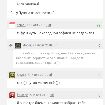
сила силища!
"… у Путина в частности..."
home
, 27 Июля 2010 ,
url
+2
тьфу, я чуть шоколадной вафлей не подавился
Mopok
, 27 Июля 2010 ,
url
0
наоборот… каждый съеденый кусочек должен
наполнять гордостью за выполненный долг
гражданина своей страны :))
Bicycle
, 27 Июля 2010 ,
url
0
хаха)) путин может всё! )))
fStrange
, 27 Июля 2010 ,
url
0
Я знаю где Якеменко может набрать себе