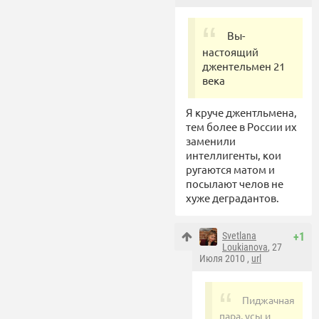
Вы-
настоящий
джентельмен 21
века
Я круче джентльмена,
тем более в России их
заменили
интеллигенты, кои
ругаются матом и
посылают челов не
хуже деградантов.
Svetlana
+1
Loukianova
, 27
Июля 2010 ,
url
Пиджачная
пара, усы и