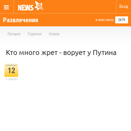
Вход
Развлечения
в мою ленту
2679
Лучшее
Горячее
Новое
Кто много жрет - ворует у Путина
отметили
12
в архиве