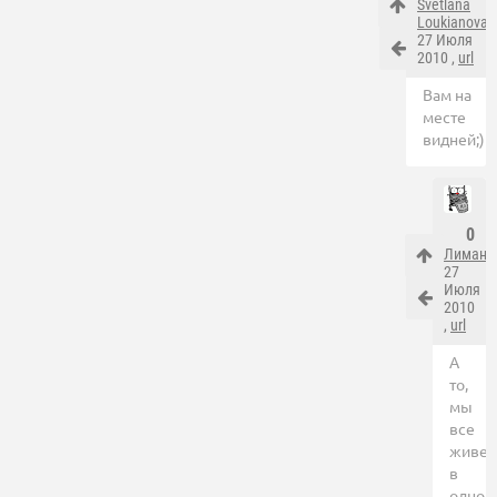
Svetlana
Loukianova
,
27 Июля
2010 ,
url
Вам на
месте
видней;)
0
Лиман
,
27
Июля
2010
,
url
А
то,
мы
все
живе
в
одной