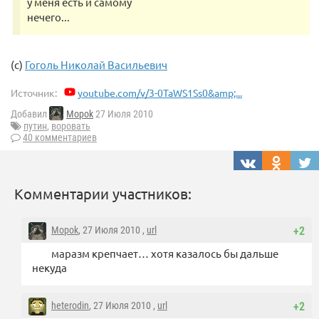
у меня есть и самому
нечего...
(с)
Гоголь Николай Васильевич
Источник:
youtube.com/v/3-0TaWS1Ss0&amp;...
Добавил
Mopok
27 Июля 2010
путин
,
воровать
40 комментариев
Комментарии участников:
Mopok
, 27 Июля 2010 ,
url
+2
маразм крепчает… хотя казалось бы дальше
некуда
heterodin
, 27 Июля 2010 ,
url
+2