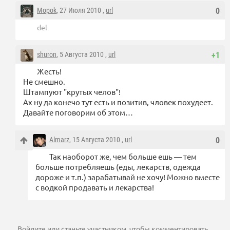
Mopok
, 27 Июля 2010 ,
url
0
del
shuron
, 5 Августа 2010 ,
url
+1
Жесть!
Не смешно.
Штампуют "крутых челов"!
Ах ну да конечо тут есть и позитив, чловек похудеет.
Давайте поговорим об этом…
Almarz
, 15 Августа 2010 ,
url
0
Так наоборот же, чем больше ешь — тем
больше потребляешь (еды, лекарств, одежда
дороже и т.п.) зарабатывай не хочу! Можно вместе
с водкой продавать и лекарства!
Войдите
или
станьте участником
, чтобы комментировать