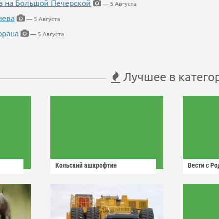
в на Большой Печерской
— 5 Августа
нева
— 5 Августа
орана
— 5 Августа
Лучшее в катего
Кольский ашкрофтин
Вести с Р