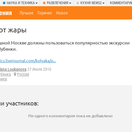
НАУКА И ТЕХНИКА
РАЗВЛЕЧЕНИЯ
КУХНЯ NEWS2
КОММЕНТАРИ
ения
Лучшее
Горячее
Новое
 от жары
ушной Москве должны пользоваться популярностью экскурсии
Лубянки.
ics.livejournal.com/kolyaka/p...
lana Loukianova
27 Июля 2010
убянка
Россия
риев
и участников:
Ни одного комментария пока не добавлено