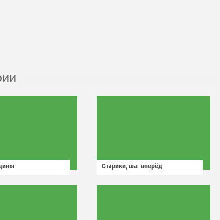
рии
одины
Старики, шаг вперёд