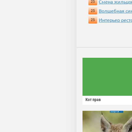
Смена жильцо
25
Волшебная си
25
Интерьер рест
25
Кот прав