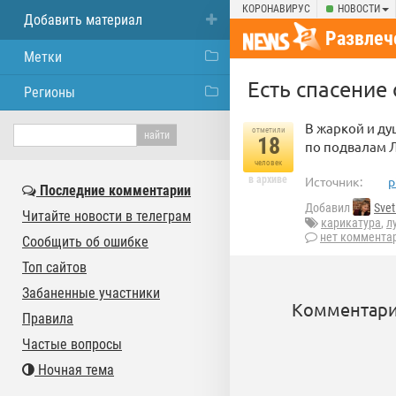
КОРОНАВИРУС
НОВОСТИ
Добавить материал
Развлеч
Метки
Есть спасение
Регионы
В жаркой и д
отметили
18
по подвалам 
человек
в архиве
Источник:
p
Последние комментарии
Добавил
Svet
Читайте новости в телеграм
карикатура
,
л
нет коммента
Сообщить об ошибке
Топ сайтов
Забаненные участники
Комментари
Правила
Частые вопросы
Ночная тема