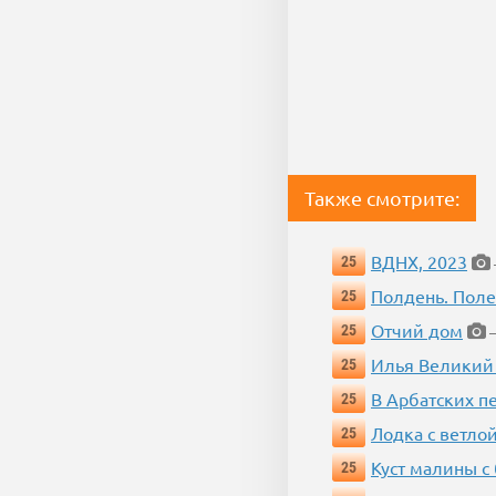
Также смотрите:
ВДНХ, 2023
25
Полдень. Пол
25
Отчий дом
25
—
Илья Великий
25
В Арбатских п
25
Лодка с ветло
25
Куст малины с
25