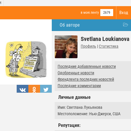
И
Вход
в мою ленту
2679
Об авторе
Svetlana Loukianova
Профиль
|
Статистика
Последние добавленные новости
Одобренные новости
Френдлента последних новостей
Последние комментарии
Личные данные
Имя: Светлана Лукьянова
Местоположение: Нью-Джерси, США
Репутация: