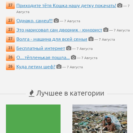
Приходите тётя Кошка нашу детку покачать!
27
— 7
Августа
Однако, самец!!!
27
— 7 Августа
Это нарисовал сам дворник - юморист
27
— 7 Августа
Волга - машина для всей семьи
27
— 7 Августа
Бесплатный интернет
31
— 7 Августа
О....тёпленькая пошла...
26
— 7 Августа
Куда летим шеф?
26
— 7 Августа
Лучшее в категории