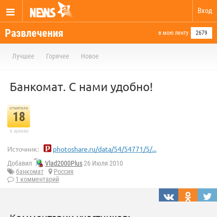
Вход
Развлечения
в мою ленту
2679
Лучшее
Горячее
Новое
Банкомат. С нами удобно!
отметили
18
в архиве
Источник:
photoshare.ru/data/54/54771/5/...
Добавил
Vlad2000Plus
26 Июля 2010
банкомат
Россия
1 комментарий