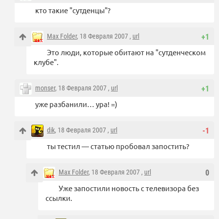
кто такие "сутденцы"?
Max Folder
, 18 Февраля 2007 ,
url
+1
Это люди, которые обитают на "сутденческом
клубе".
monser
, 18 Февраля 2007 ,
url
+1
уже разбанили… ура! =)
dik
, 18 Февраля 2007 ,
url
-1
ты тестил — статью пробовал запостить?
Max Folder
, 18 Февраля 2007 ,
url
0
Уже запостили новость с телевизора без
ссылки.