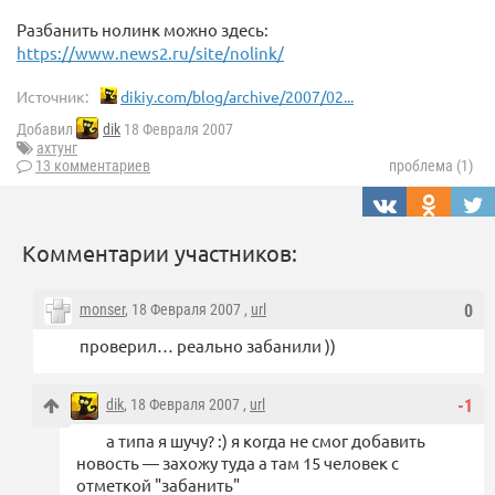
Разбанить нолинк можно здесь:
https://www.news2.ru/site/nolink/
Источник:
dikiy.com/blog/archive/2007/02...
Добавил
dik
18 Февраля 2007
ахтунг
13 комментариев
проблема (1)
Комментарии участников:
monser
, 18 Февраля 2007 ,
url
0
проверил… реально забанили ))
dik
, 18 Февраля 2007 ,
url
-1
а типа я шучу? :) я когда не смог добавить
новость — захожу туда а там 15 человек с
отметкой "забанить"