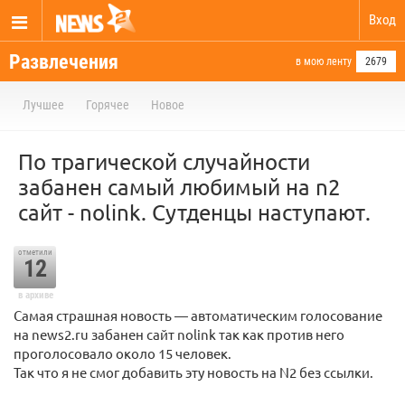
Вход
Развлечения
в мою ленту
2679
Лучшее
Горячее
Новое
По трагической случайности
забанен самый любимый на n2
сайт - nolink. Сутденцы наступают.
отметили
12
в архиве
Самая страшная новость — автоматическим голосование
на news2.ru забанен сайт nolink так как против него
проголосовало около 15 человек.
Так что я не смог добавить эту новость на N2 без ссылки.