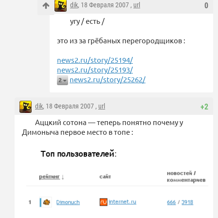
dik
, 18 Февраля 2007 ,
url
0
угу / есть /
это из за грёбаных перегородщиков :
news2.ru/story/25194/
news2.ru/story/25193/
news2.ru/story/25262/
2
dik
, 18 Февраля 2007 ,
url
+2
Аццкий сотона — теперь понятно почему у
Димоныча первое место в топе :