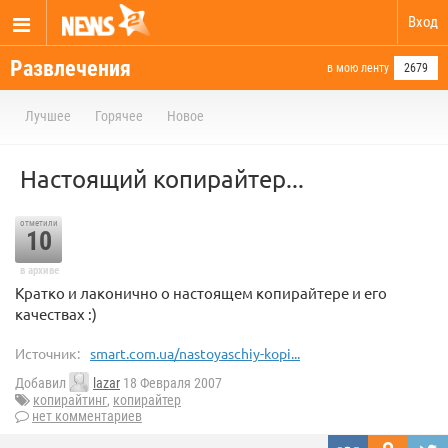
Вход
Развлечения
в мою ленту
2679
Лучшее
Горячее
Новое
Настоящий копирайтер...
отметили
10
в архиве
Кратко и лаконично о настоящем копирайтере и его
качествах :)
Источник:
smart.com.ua/nastoyaschiy-kopi...
Добавил
lazar
18 Февраля 2007
копирайтинг
,
копирайтер
нет комментариев