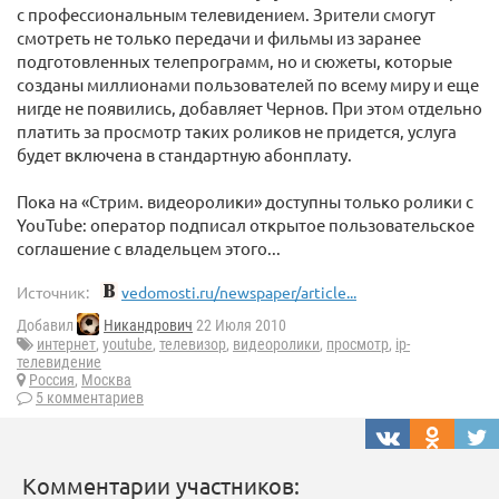
с профессиональным телевидением. Зрители смогут
смотреть не только передачи и фильмы из заранее
подготовленных телепрограмм, но и сюжеты, которые
созданы миллионами пользователей по всему миру и еще
нигде не появились, добавляет Чернов. При этом отдельно
платить за просмотр таких роликов не придется, услуга
будет включена в стандартную абонплату.
Пока на «Стрим. видеоролики» доступны только ролики с
YouTube: оператор подписал открытое пользовательское
соглашение с владельцем этого...
Источник:
vedomosti.ru/newspaper/article...
Добавил
Никандрович
22 Июля 2010
интернет
,
youtube
,
телевизор
,
видеоролики
,
просмотр
,
ip-
телевидение
Россия
,
Москва
5 комментариев
Комментарии участников: