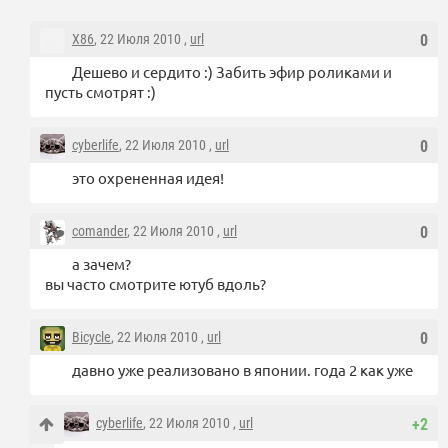
X86
, 22 Июля 2010 ,
url
0
Дешево и сердито :) Забить эфир роликами и
пусть смотрят :)
cyberlife
, 22 Июля 2010 ,
url
0
это охрененная идея!
comander
, 22 Июля 2010 ,
url
0
а зачем?
вы часто смотрите ютуб вдоль?
Bicycle
, 22 Июля 2010 ,
url
0
давно уже реализовано в японии. года 2 как уже
cyberlife
, 22 Июля 2010 ,
url
+2