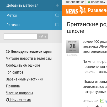
КОРОНАВИРУС
НОВОСТИ
Добавить материал
Развлеч
Метки
Британские ро
Регионы
школе
Более 400 ро
отметили
28
местечка Wive
многонедельн
Последние комментарии
человек
в архиве
Читайте новости в телеграм
По мнению род
Сообщить об ошибке
привлечения д
недель— явны
Топ сайтов
Забаненные участники
Школа отрицае
Правила
медиаязыка: а
литературных
Частые вопросы
Ночная тема
Источник:
g