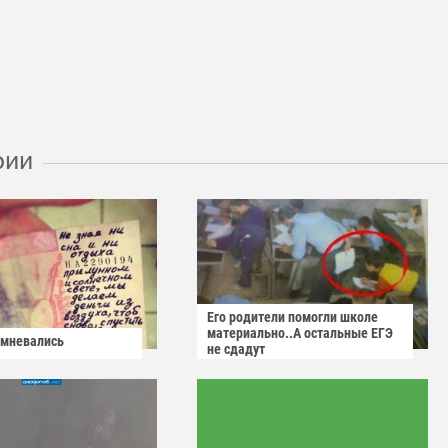
рии
Его родители помогли школе
материально..А остальные ЕГЭ
омневались
не сдадут