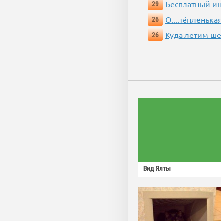
Бесплатный ин
29
О....тёпленькая
26
Куда летим ш
26
Вид Ялты