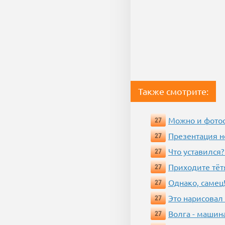
Также смотрите:
Можно и фотос
27
Презентация 
27
Что уставился?
27
Приходите тёт
27
Однако, самец!
27
Это нарисовал
27
Волга - машин
27