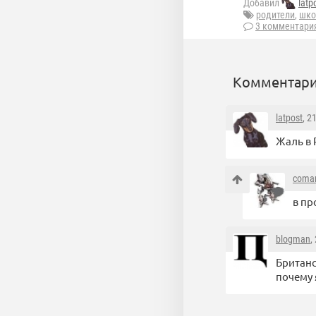
Добавил
latp
родители
,
шко
3 комментари
Комментари
latpost
, 2
Жаль в 
coma
в пр
blogman
,
Британс
почему 