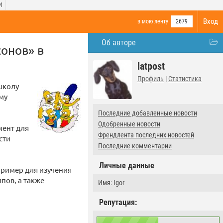
И
Вход
в мою ленту
2679
Об авторе
онов» в
latpost
Профиль
|
Статистика
школу
му
Последние добавленные новости
Одобренные новости
мент для
Френдлента последних новостей
сти
Последние комментарии
Личные данные
пример для изучения
пов, а также
Имя: Igor
Репутация: