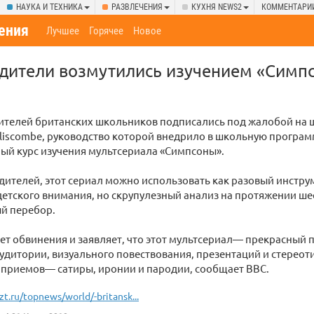
НАУКА И ТЕХНИКА
РАЗВЛЕЧЕНИЯ
КУХНЯ NEWS2
КОММЕНТАРИ
ения
Лучшее
Горячее
Новое
дители возмутились изучением «Симпс
дителей британских школьников подписались под жалобой на 
liscombe, руководство которой внедрило в школьную програм
ый курс изучения мультсериала «Симпсоны».
ителей, этот сериал можно использовать как разовый инстру
етского внимания, но скрупулезный анализ на протяжении ше
й перебор.
т обвинения и заявляет, что этот мультсериал— прекрасный 
удитории, визуального повествования, презентаций и стереоти
 приемов— сатиры, иронии и пародии, сообщает BBC.
zt.ru/topnews/world/-britansk...