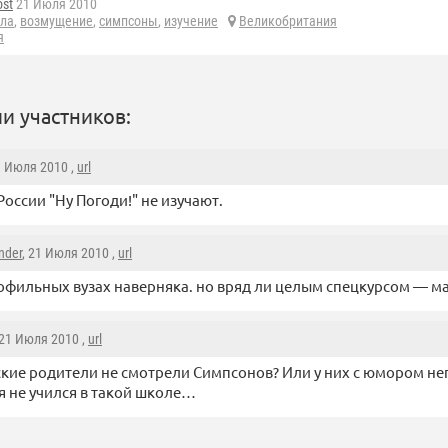
ost
21 Июля 2010
ла
,
возмущение
,
симпсоны
,
изучение
Великобритания
я
и участников:
1 Июля 2010 ,
url
России "Ну Погоди!" не изучают.
nder
, 21 Июля 2010 ,
url
офильных вузах наверняка. но вряд ли целым спецкурсом — ма
 21 Июля 2010 ,
url
кие родители не смотрели Симпсонов? Или у них с юмором н
я не учился в такой школе…