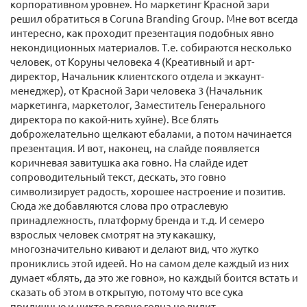
корпоративном уровне». Но маркетинг Красной зари
решил обратиться в Coruna Branding Group. Мне вот всегда
интересно, как проходит презентация подобных явно
некондиционных материалов. Т.е. собираются несколько
человек, от Коруны человека 4 (Креативный и арт-
директор, Начальник клиентского отдела и эккаунт-
менеджер), от Красной Зари человека 3 (Начальник
маркетинга, маркетолог, Заместитель Генерального
директора по какой-нить хуйне). Все блять
доброжелательно щелкают ебалами, а потом начинается
презентация. И вот, наконец, на слайде появляется
коричневая завитушка ака говно. На слайде идет
сопроводительный текст, дескать, это говно
символизирует радость, хорошее настроение и позитив.
Сюда же добавляются слова про отраслевую
принадлежность, платформу бренда и т.д. И семеро
взрослых человек смотрят на эту какашку,
многозначительно кивают и делают вид, что жутко
прониклись этой идеей. Но на самом деле каждый из них
думает «блять, да это же говно», но каждый боится встать и
сказать об этом в открытую, потому что все сука
приличные и никто в говне говна не видит.