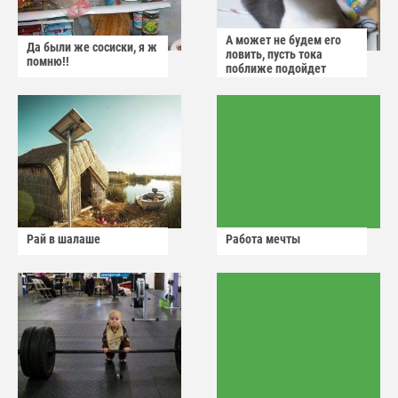
А может не будем его
Да были же сосиски, я ж
ловить, пусть тока
помню!!
поближе подойдет
Рай в шалаше
Работа мечты