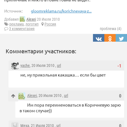
Источник:
gloomreklama.ru/korichnevaya-z...
Добавил
Alexei
20 Июля 2010
реклама
,
логотип
Россия
3 комментария
проблема (4)
Комментарии участников:
yache
, 20 Июля 2010 ,
url
-1
не, ну прикольная какашка… если бы цвет
Alexei
, 20 Июля 2010 ,
url
0
Им пора переименоваться в Коричневую зарю
в таком случае))
Mexa
, 21 Июля 2010 ,
url
0