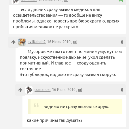
+4
если дпсник сразу вызвал медиков для
освидетельствования — то вообще не вижу
проблемы. однако новость про бюрократию, время
прибытия медиков не раскрыто
evilKabab2
, 16 Июля 2010 ,
url
0
Мусоров же там готовят по минимуму, нут там
повязку, искусственное дыхание, укол сделать
примитивный. И главное — сходу оценить
состояние.
Этот ублюдок, видимо не сразу вызвал скорую.
comander
, 16 Июля 2010 ,
url
0
видимо не сразу вызвал скорую.
какие причины так думать?