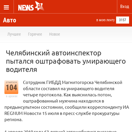
Вход
Авто
в мою ленту
3157
Лучшее
Горячее
Новое
Челябинский автоинспектор
пытался оштрафовать умирающего
водителя
Сотрудник ГИБДД Магнитогорска Челябинской
отметили
104
области составил на умирающего водителя
четыре протокола. Как выяснилась потом,
в архиве
оштрафованный мужчина находился в
предынсультном состоянии, сообщили корреспонденту ИА
REGNUM Новости 15 июля в пресс-службе прокуратуры
региона.
1 апреля 2010 года 63-летний автомобилист внезапно