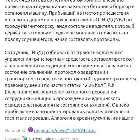
почувствовал недомогание, заехал на бетонный бордюр и
остановил машину. Прибывший на место происшествия
инспектор дорожно-патрульной службы ОГИБДД УВД по
городу Магнитогорску, видя состояние водителя, который
держался за голову и грудь и не мог ничего пояснить по
поводу случившегося, начал составлять протоколы.
Сотрудник ГИБДД собирался отстранить водителя от
управления транспортным средством, составил протокол
о направлении на медицинское освидетельствование на
состояние опьянения, протокол о задержании
транспортного средства и протокол об административном
правонарушении по части 1 статьи 12.26 КоАП РФ
(невыполнение водителем законного требования
сотрудника милиции о прохождении медицинского
освидетельствования на состояние опьянения). Однако
прибывшие врачи констатировали у водителя инсульт и
госпитализировали. Алкоголя в крови мужчины не нашли.
Источник:
regnum.ru/news/1304694.html
Добавил
Vlad2000Plus
15 Июля 2010