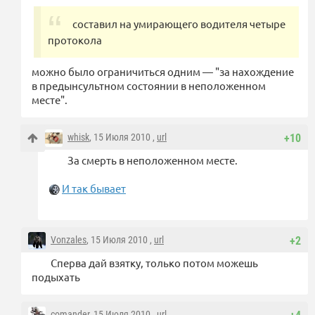
составил на умирающего водителя четыре
протокола
можно было ограничиться одним — "за нахождение
в предынсультном состоянии в неположенном
месте".
whisk
, 15 Июля 2010 ,
url
+10
За смерть в неположенном месте.
И так бывает
Vonzales
, 15 Июля 2010 ,
url
+2
Сперва дай взятку, только потом можешь
подыхать
comander
, 15 Июля 2010 ,
url