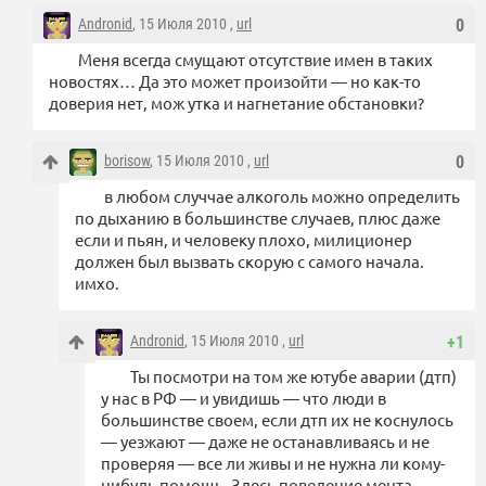
Andronid
, 15 Июля 2010 ,
url
0
Меня всегда смущают отсутствие имен в таких
новостях… Да это может произойти — но как-то
доверия нет, мож утка и нагнетание обстановки?
borisow
, 15 Июля 2010 ,
url
0
в любом случчае алкоголь можно определить
по дыханию в большинстве случаев, плюс даже
если и пьян, и человеку плохо, милиционер
должен был вызвать скорую с самого начала.
имхо.
Andronid
, 15 Июля 2010 ,
url
+1
Ты посмотри на том же ютубе аварии (дтп)
у нас в РФ — и увидишь — что люди в
большинстве своем, если дтп их не коснулось
— уезжают — даже не останавливаясь и не
проверяя — все ли живы и не нужна ли кому-
нибудь помощь. Здесь поведение мента