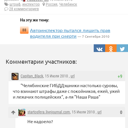
штраф
,
инспектор
Россия
,
Челябинск
28 комментариев
На эту же тему:
Автоинспектор пытался лишить прав
88
водителя при смерти
— 7 Сентября 2010
Комментарии участников:
Capitan_Black
, 15 Июля 2010 ,
url
+9
"Челябинские ГИБДДэшники настолько суровы,
что взимают штрафы даже с покойников, ежей, ужей
и лежачих полицейских", а-ля "Наша Раша"
startosfera.livejournal.com
, 15 Июля 2010 ,
url
0
Не надоело?