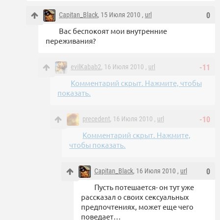
Capitan_Black
, 15 Июля 2010 ,
url
0
Вас беспокоят мои внутренние
переживания?
evilKabab2
, 16 Июля 2010 ,
url
-11
Комментарий скрыт. Нажмите, чтобы
показать.
precedent
, 16 Июля 2010 ,
url
-10
Комментарий скрыт. Нажмите,
чтобы показать.
Capitan_Black
, 16 Июля 2010 ,
url
0
Пусть потешается- он тут уже
рассказал о своих сексуальных
предпочтениях, может еще чего
поведает…