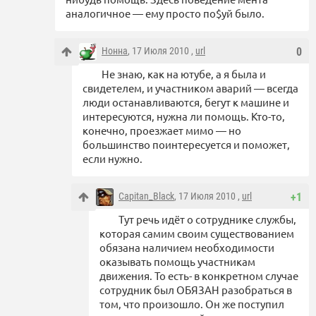
аналогичное — ему просто по$уй было.
Нонна
, 17 Июля 2010 ,
url
0
Не знаю, как на ютубе, а я была и
свидетелем, и участником аварий — всегда
люди останавливаются, бегут к машине и
интересуются, нужна ли помощь. Кто-то,
конечно, проезжает мимо — но
большинство поинтересуется и поможет,
если нужно.
Capitan_Black
, 17 Июля 2010 ,
url
+1
Тут речь идёт о сотруднике службы,
которая самим своим существованием
обязана наличием необходимости
оказывать помощь участникам
движения. То есть- в конкретном случае
сотрудник был ОБЯЗАН разобраться в
том, что произошло. Он же поступил