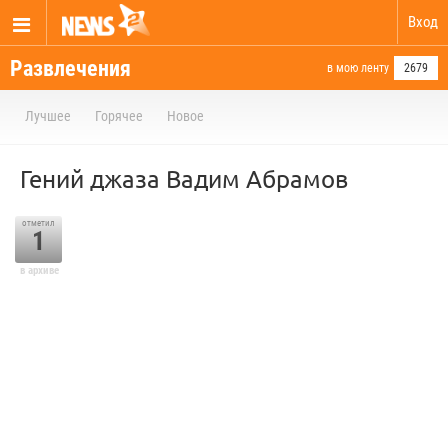
Вход
Развлечения
в мою ленту
2679
Лучшее
Горячее
Новое
Гений джаза Вадим Абрамов
отметил
1
в архиве