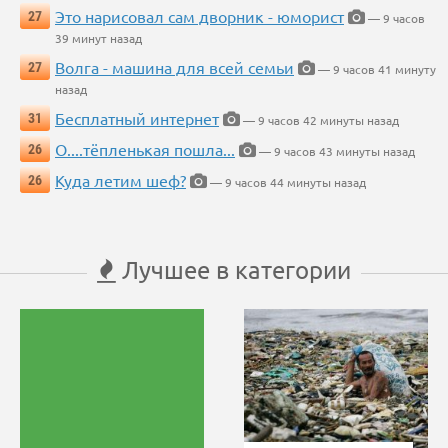
Это нарисовал сам дворник - юморист
27
— 9 часов
39 минут назад
Волга - машина для всей семьи
27
— 9 часов 41 минуту
назад
Бесплатный интернет
31
— 9 часов 42 минуты назад
О....тёпленькая пошла...
26
— 9 часов 43 минуты назад
Куда летим шеф?
26
— 9 часов 44 минуты назад
Лучшее в категории