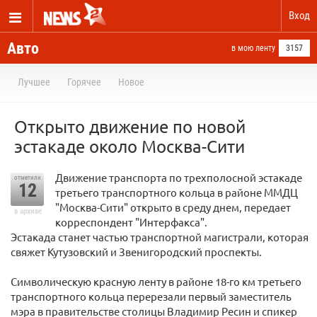
Вход
Авто
в мою ленту
3157
Лучшее
Горячее
Новое
Открыто движение по новой
эстакаде около Москва-Сити
Движение транспорта по трехполосной эстакаде
отметили
12
третьего транспортного кольца в районе ММДЦ
"Москва-Сити" открыто в среду днем, передает
в архиве
корреспондент "Интерфакса".
Эстакада станет частью транспортной магистрали, которая
свяжет Кутузовский и Звенигородский проспекты.
Символическую красную ленту в районе 18-го км третьего
транспортного кольца перерезали первый заместитель
мэра в правительстве столицы Владимир Ресин и спикер