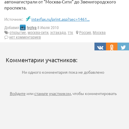
автомагистрали от "Москва-Сити" до Звенигородского
проспекта.
Источник:
interfax.ru/print.asp?sec=1461...
Добавил
tyotya
8 Июля 2010
открытие
,
москва-сити
,
эстакада
,
ттк
Россия
,
Москва
нет комментариев
Комментарии участников:
Ни одного комментария пока не добавлено
Войдите
или
станьте участником
, чтобы комментировать