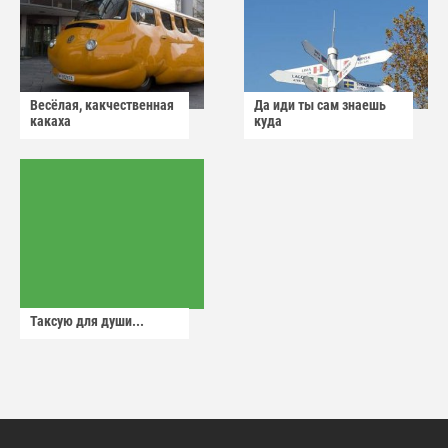
Весёлая, какчественная
Да иди ты сам знаешь
какаха
куда
Таксую для души...