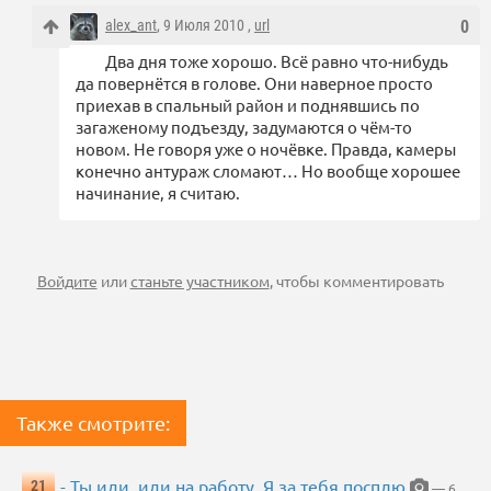
alex_ant
, 9 Июля 2010 ,
url
0
Два дня тоже хорошо. Всё равно что-нибудь
да повернётся в голове. Они наверное просто
приехав в спальный район и поднявшись по
загаженому подъезду, задумаются о чём-то
новом. Не говоря уже о ночёвке. Правда, камеры
конечно антураж сломают… Но вообще хорошее
начинание, я считаю.
Войдите
или
станьте участником
, чтобы комментировать
Также смотрите:
- Ты иди, иди на работу. Я за тебя посплю
21
— 6