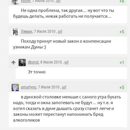
yache
, 7 Июля 2010 ,
url
+6
Не одна проблема, так другая… ну вот что ты
будешь делать, никак работать не получается…
Лиман
, 7 Июля 2010 ,
url
+5
Походу примут новый закон о компенсации
узникам Думы :)
dkonst
, 8 Июля 2010 ,
url
+1
Эт точно
amartyno
, 7 Июля 2010 ,
url
+5
в думской столовке меньше с самого утра бухать
надо, тогда и окна запотевать не будут… ну т.е. я
хотел сказать в думе дышать сразу станет легче и
законы может перестанут напоминать бред
алкоголиков