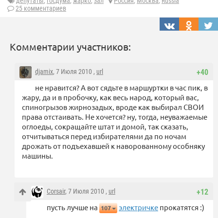
депутаты
,
госдума
,
жарко
,
зал
Россия
,
Москва
,
Russia
25 комментариев
Комментарии участников:
djamix
, 7 Июля 2010 ,
url
+40
не нравится? А вот сядьте в маршуртки в час пик, в
жару, да и в пробочку, как весь народ, который вас,
спиногрызов жирнозадых, вроде как выбирал СВОИ
права отстаивать. Не хочется? ну, тогда, неуважаемые
оглоеды, сокращайте штат и домой, так сказать,
отчитываться перед избирателями да по ночам
дрожать от подъехавшей к наворованному особняку
машины.
Corsair
, 7 Июля 2010 ,
url
+12
пусть лучше на
электричке
прокатятся :)
107