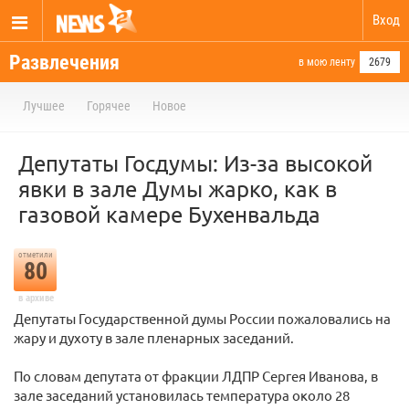
Вход
Развлечения
в мою ленту
2679
Лучшее
Горячее
Новое
Депутаты Госдумы: Из-за высокой
явки в зале Думы жарко, как в
газовой камере Бухенвальда
отметили
80
в архиве
Депутаты Государственной думы России пожаловались на
жару и духоту в зале пленарных заседаний.
По словам депутата от фракции ЛДПР Сергея Иванова, в
зале заседаний установилась температура около 28