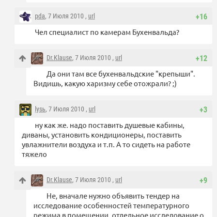
pda
, 7 Июля 2010 ,
url
+16
Чел специалист по камерам Бухенвальда?
Dr.Klause
, 7 Июля 2010 ,
url
+12
Да они там все бухенвальдские "крепыши".
Видишь, какую харизму себе отожрали? ;)
lysь
, 7 Июля 2010 ,
url
+3
ну как же. надо поставить душевые кабины,
диваны, установить кондиционеры, поставить
увлажнители воздуха и т.п. А то сидеть на работе
тяжело
Dr.Klause
, 7 Июля 2010 ,
url
+9
Не, вначале нужно объявить тендер на
исследование особенностей температурного
режима в помещении, отдельное исследование о