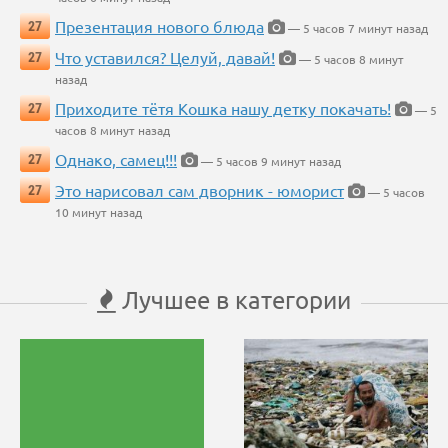
Презентация нового блюда
27
— 5 часов 7 минут назад
Что уставился? Целуй, давай!
27
— 5 часов 8 минут
назад
Приходите тётя Кошка нашу детку покачать!
27
— 5
часов 8 минут назад
Однако, самец!!!
27
— 5 часов 9 минут назад
Это нарисовал сам дворник - юморист
27
— 5 часов
10 минут назад
Лучшее в категории