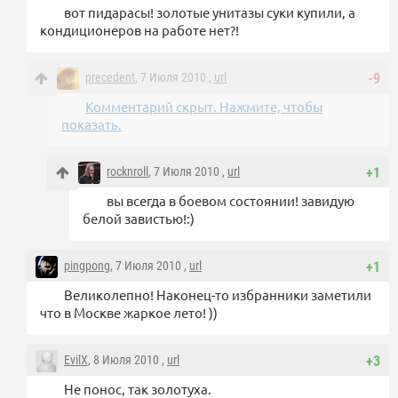
вот пидарасы! золотые унитазы суки купили, а
кондиционеров на работе нет?!
precedent
, 7 Июля 2010 ,
url
-9
Комментарий скрыт. Нажмите, чтобы
показать.
rocknroll
, 7 Июля 2010 ,
url
+1
вы всегда в боевом состоянии! завидую
белой завистью!:)
pingpong
, 7 Июля 2010 ,
url
+1
Великолепно! Наконец-то избранники заметили
что в Москве жаркое лето! ))
EvilX
, 8 Июля 2010 ,
url
+3
Не понос, так золотуха.