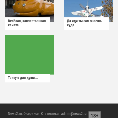
Весёлая, какчественная
Да иди ты сам знаешь
какаха
куда
Таксую для души...
News2.ru
:
О сервисе
|
Статистика
| admin@news2.ru
18+