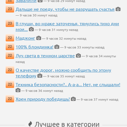
Завалили
22
— 9 часов 29 минут назад
Дальше не поеду, чтобы не разрушать счастья
23
— 9 часов 30 минут назад
В глуши, во мраке заточенья, тянулись тихо дни
23
мои...
— 9 часов 31 минуту назад
Маджонг
22
— 9 часов 32 минуты назад
100% блондинка!
22
— 9 часов 33 минуты назад
Луч света в темном царстве
22
— 9 часов 34 минуты
назад
О качестве дорог, можно сообщить по этому
22
телефону
— 9 часов 35 минут назад
Техника безопасности?.. А-а-а... Нет, не слышали!
22
— 9 часов 36 минут назад
Хрен природу победишь!
22
— 9 часов 37 минут назад
Лучшее в категории