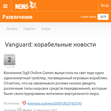
Вход
Развлечения
в мою ленту
2679
Лучшее
Горячее
Новое
Vanguard: корабельные новости
отметили
2
в архиве
Компания Sigil Online Games выпустила на свет еще один
одноминутный трейлер, посвященный игровым кораблям.
Отметим, что на свеженьком ролике можно увидеть
различные типы морских средств передвижений, которые
были сконструированы жителями виртуального мира.
Источник:
mmorpg.su/news/2007/02/16/559/
Добавил
Brutus
16 Февраля 2007