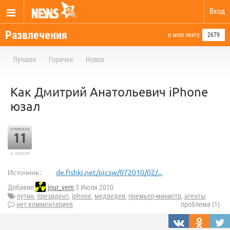
Вход
Развлечения
в мою ленту
2679
Лучшее
Горячее
Новое
Как Дмитрий Анатольевич iPhone
юзал
отметили
11
в архиве
Источник:
de.fishki.net/picsw/072010/02/...
Добавил
jour_vern
3 Июля 2010
путин
,
президент
,
iphone
,
медведев
,
премьер-министр
,
агенты
нет комментариев
проблема (1)