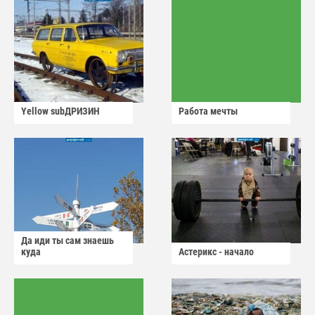
Yellow subДРИЗИН
Работа мечты
Да иди ты сам знаешь
куда
Астерикс - начало