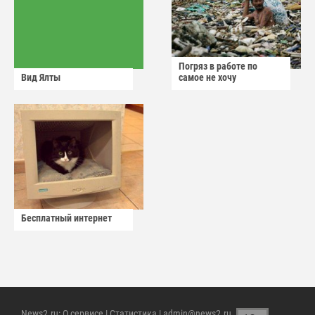
Погряз в работе по
Вид Ялты
самое не хочу
Бесплатный интернет
News2.ru
:
О сервисе
|
Статистика
| admin@news2.ru