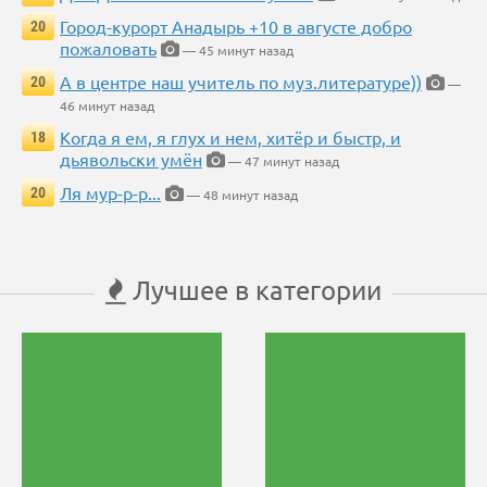
Город-курорт Анадырь +10 в августе добро
20
пожаловать
— 45 минут назад
А в центре наш учитель по муз.литературе))
20
—
46 минут назад
Когда я ем, я глух и нем, хитёр и быстр, и
18
дьявольски умён
— 47 минут назад
Ля мур-р-р...
20
— 48 минут назад
Лучшее в категории