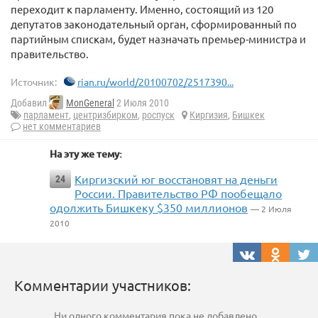
переходит к парламенту. Именно, состоящий из 120
депутатов законодательный орган, сформированный по
партийным спискам, будет назначать премьер-министра и
правительство.
Источник:
rian.ru/world/20100702/2517390...
Добавил
MonGeneral
2 Июля 2010
парламент
,
центризбирком
,
роспуск
Киргизия
,
Бишкек
нет комментариев
На эту же тему:
Киргизский юг восстановят на деньги
24
России. Правительство РФ пообещало
одолжить Бишкеку $350 миллионов
— 2 Июля
2010
Комментарии участников:
Ни одного комментария пока не добавлено