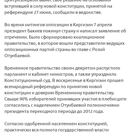
вступившей в силу новой конституции, принятой на
референдуме 27 июня, сообщили в ведомстве.
Во время митингов оппозиции в Киргизии 7 апреля
президент Бакиев покинул страну и написал заявление об
отречении. Было сформировано коалиционное
правительство, в которое вошли представители ведущих
оппозиционных партий страны во главе с Розой
Отунбаевой.
Временное правительство своим декретом распустило
парламент и кабинет министров, а также упразднило
Конституционный суд. В воскресенье в Киргизии прошел
всенародный референдум по принятию новой
конституции и доверию Временному правительству.
Свыше 90% избирателей принявших участие в плебисците
согласились с наделением Отунбаевой полномочиями
президента переходного периода до 2012 года.
Согласно одобренной населением конституцией,
практически вся полнота государственной власти