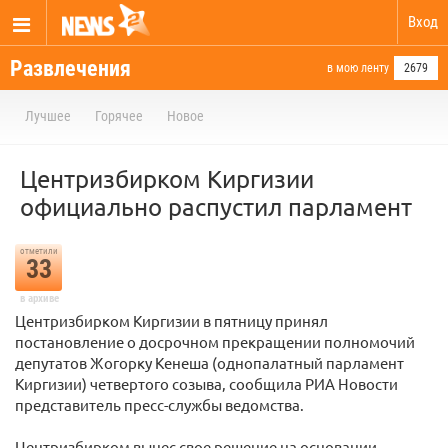
Вход
Развлечения
в мою ленту
2679
Лучшее
Горячее
Новое
Центризбирком Киргизии
официально распустил парламент
отметили
33
в архиве
Центризбирком Киргизии в пятницу принял
постановление о досрочном прекращении полномочий
депутатов Жогорку Кенеша (однопалатный парламент
Киргизии) четвертого созыва, сообщила РИА Новости
представитель пресс-службы ведомства.
Центризбирком вынес свое решение на основании