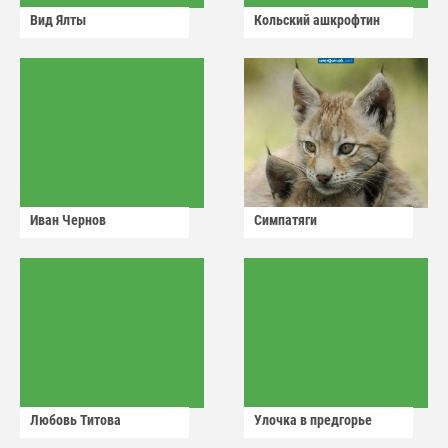
Вид Ялты
Кольский ашкрофтин
Иван Чернов
Симпатяги
Любовь Титова
Улочка в предгорье