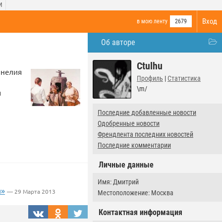
И
Вход
в мою ленту
2679
Об авторе
Ctulhu
анелия
Профиль
|
Статистика
\m/
я
Последние добавленные новости
Одобренные новости
Френдлента последних новостей
Последние комментарии
Личные данные
Имя: Дмитрий
ы»
— 29 Марта 2013
Местоположение: Москва
Контактная информация