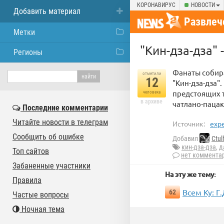
КОРОНАВИРУС
НОВОСТИ
Добавить материал
Развлеч
Метки
"Кин-дза-дза" 
Регионы
Фанаты собир
отметили
12
"Кин-дза-дза"
предстоящих 
человека
в архиве
чатлано-пацак
Последние комментарии
Читайте новости в телеграм
Источник:
expe
Сообщить об ошибке
Добавил
Ctul
кин-дза-дза
,
д
Топ сайтов
нет коммента
Забаненные участники
На эту же тему:
Правила
Всем Ку: 
62
Частые вопросы
Ночная тема