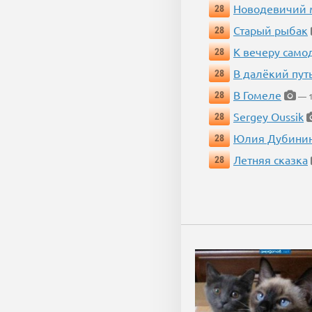
Новодевичий м
28
Старый рыбак
28
К вечеру само
28
В далёкий пут
28
В Гомеле
28
— 1
Sergey Oussik
28
Юлия Дубини
28
Летняя сказка
28