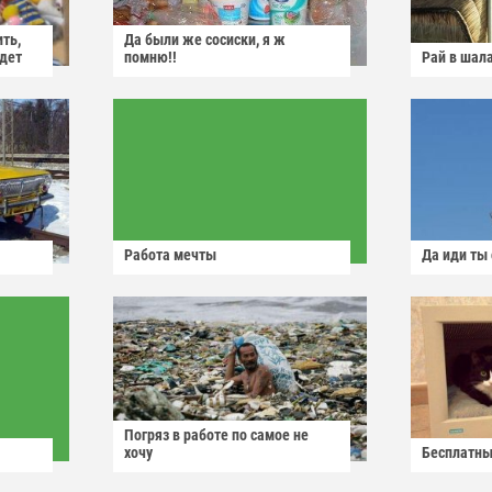
ить,
Да были же сосиски, я ж
йдет
помню!!
Рай в шал
Работа мечты
Да иди ты
Погряз в работе по самое не
хочу
Бесплатны