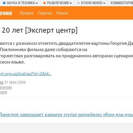
НАУКА И ТЕХНИКА
РАЗВЛЕЧЕНИЯ
КУХНЯ NEWS2
КОММЕНТАРИ
ения
Лучшее
Горячее
Новое
- 20 лет [Эксперт центр]
аются с размахом отметить двадцатилетие картины Георгия Д
. Поклонники фильма даже собираются на
торжествах разговаривать на придуманном авторами сценари
ском языке.
rt.org.ua/statias/?st=2&id...
hu
31 Мая 2006
анелия
риев
Г.Данелия завершает карьеру мульт-ремейком «Кин-дза-дз