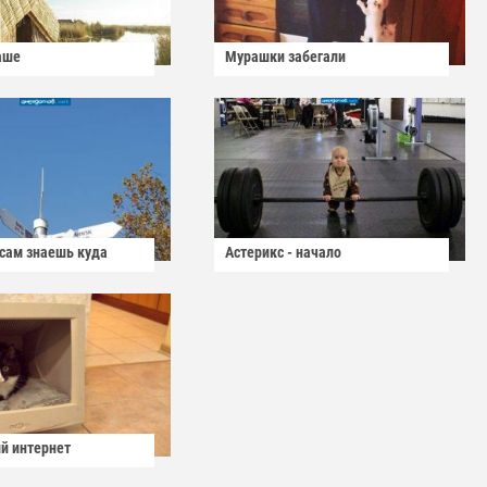
аше
Мурашки забегали
 сам знаешь куда
Астерикс - начало
й интернет