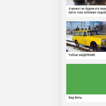
А может не будем его лов
пусть тока поближе подо
Yellow subДРИЗИН
Вид Ялты