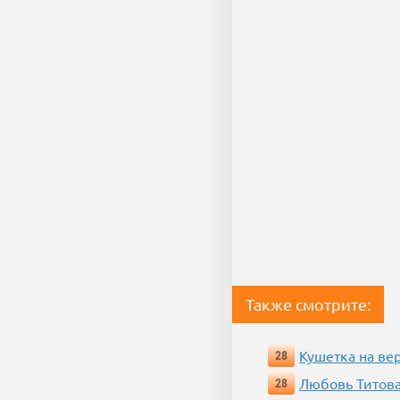
Также смотрите:
Кушетка на ве
28
Любовь Титова
28