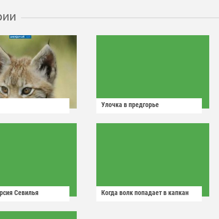
рии
Улочка в предгорье
рсия Севилья
Когда волк попадает в капкан