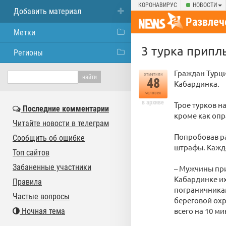
КОРОНАВИРУС
НОВОСТИ
Добавить материал
Развлеч
Метки
3 турка припл
Регионы
Граждан Турц
отметили
48
Кабардинка.
человек
в архиве
Трое турков н
Последние комментарии
кроме как опр
Читайте новости в телеграм
Попробовав ра
Сообщить об ошибке
штрафы. Каждо
Топ сайтов
Забаненные участники
– Мужчины при
Кабардинке их
Правила
пограничникам
Частые вопросы
береговой охр
всего на 10 ми
Ночная тема