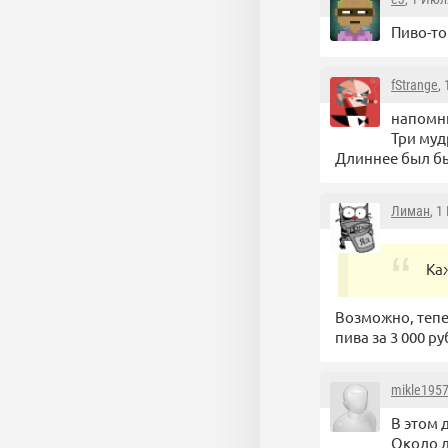
Пиво-то
fStrange
,
напомн
Три муд
Длиннее был бы
Лиман
, 1
Ка
Возможно, тепе
пива за 3 000 ру
mikle195
В этом 
Около д