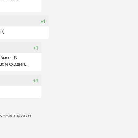
+1
:))
+1
ебима. В
ивом сходить.
+1
 комментировать