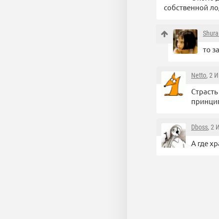
собственной ло
Shura
то з
Netto
, 2 
Страсть
принцип
Dboss
, 2
А где х