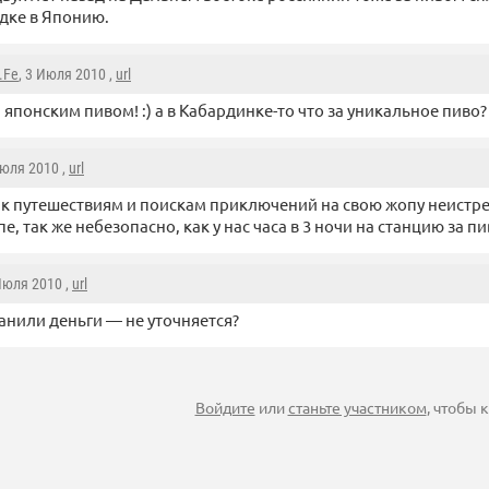
дке в Японию.
.Fe
, 3 Июля 2010 ,
url
а японским пивом! :) а в Кабардинке-то что за уникальное пиво? 
Июля 2010 ,
url
 к путешествиям и поискам приключений на свою жопу неистр
е, так же небезопасно, как у нас часа в 3 ночи на станцию за п
 Июля 2010 ,
url
ранили деньги — не уточняется?
Войдите
или
станьте участником
, чтобы