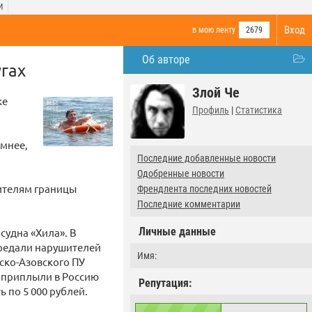
И
Вход
в мою ленту
2679
Об авторе
угах
Злой Че
ке
Профиль
|
Статистика
умнее,
Последние добавленные новости
Одобренные новости
ителям границы
Френдлента последних новостей
Последние комментарии
Личные данные
судна «Хила». В
ередали нарушителей
Имя:
ско-Азовского ПУ
о приплыли в Россию
Репутация:
ь по 5 000 рублей.