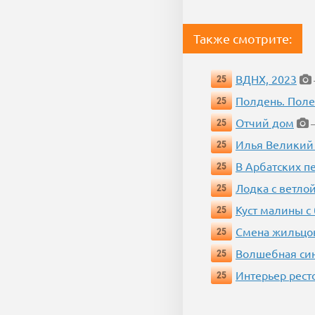
Также смотрите:
ВДНХ, 2023
25
Полдень. Пол
25
Отчий дом
25
—
Илья Великий
25
В Арбатских п
25
Лодка с ветло
25
Куст малины с
25
Смена жильцо
25
Волшебная си
25
Интерьер рест
25