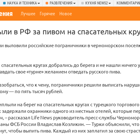
НАУКА И ТЕХНИКА
РАЗВЛЕЧЕНИЯ
КУХНЯ NEWS2
КОММЕНТАРИ
ения
Лучшее
Горячее
Новое
ыли в РФ за пивом на спасательных кр
ии выловили российские пограничники в черноморском посел
а спасательных кругах добрались до берега и не нашли ничего 
авдать свое «турне» желанием отведать русского пива.
зобраться, что к чему, пограничники решили выписать наруш
му — по пять тысяч рублей.
плыли на берег на спасательных кругах с турецкого торгового 
 задержали охранники одного из местных отелей, которые п
, – рассказал Life News руководитель пресс-службы Черномор
аны ФСБ России Владислав Козликин. — Турки объяснили, чт
нут, чтобы выпить пива. Каждый из них заплатил за свою страст