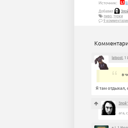
Источник:
l
Добавил
Зло
пиво
,
турки
9 комментари
Комментари
latpost
, 1
в 
Я там отдыхал, 
Злой 
ага, 
eJ
, 1 Июл