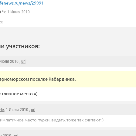
ifenews.ru/news/29991
й Че
1 Июля 2010
ев
и участников:
 Июля 2010 ,
url
черноморском поселке Кабардинка.
отличное место =)
Че
, 1 Июля 2010 ,
url
симпатичное место. турки, видать, тоже так считают :)
я 2010 ,
url