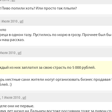
! Пиво попили хоть? Или просто так плыли?
 1 Июля 2010 ,
url
ило
реца в одном тазу. Пустились по морю в грозу. Прочнее был бы
 наш рассказ.
 Июля 2010 ,
url
ждый из них заплатил за свою страсть по 5 000 рублей.
рь местные сами жители могут организовать бизнес продавая 
блей. :)
7
, 1 Июля 2010 ,
url
деле они не первые.
вух лет назад на Дальнем востоке россиянин тоже за пивом сп