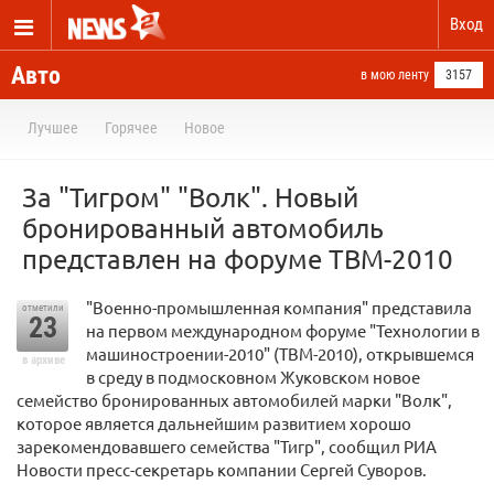
Вход
Авто
в мою ленту
3157
Лучшее
Горячее
Новое
За "Тигром" "Волк". Новый
бронированный автомобиль
представлен на форуме ТВМ-2010
"Военно-промышленная компания" представила
отметили
23
на первом международном форуме "Технологии в
машиностроении-2010" (ТВМ-2010), открывшемся
в архиве
в среду в подмосковном Жуковском новое
семейство бронированных автомобилей марки "Волк",
которое является дальнейшим развитием хорошо
зарекомендовавшего семейства "Тигр", сообщил РИА
Новости пресс-секретарь компании Сергей Суворов.