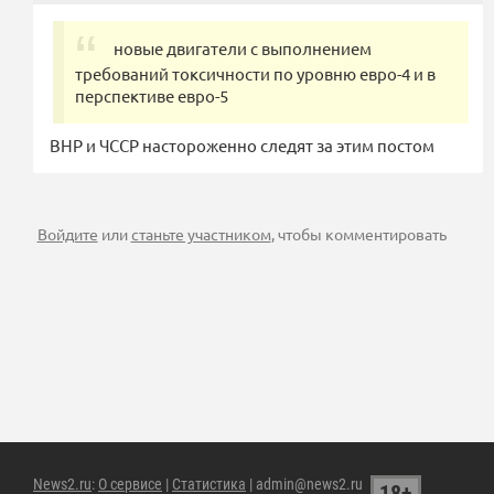
новые двигатели с выполнением
требований токсичности по уровню евро-4 и в
перспективе евро-5
ВНР и ЧССР настороженно следят за этим постом
Войдите
или
станьте участником
, чтобы комментировать
News2.ru
:
О сервисе
|
Статистика
| admin@news2.ru
18+