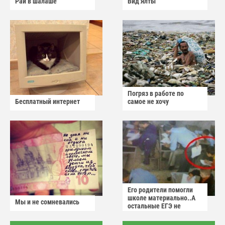
Рай в шалаше
Вид Ялты
Погряз в работе по
Бесплатный интернет
самое не хочу
Его родители помогли
школе материально..А
Мы и не сомневались
остальные ЕГЭ не
сдадут