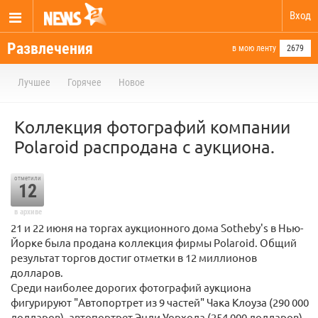
Вход
Развлечения
в мою ленту
2679
Лучшее
Горячее
Новое
Коллекция фотографий компании
Polaroid распродана с аукциона.
отметили
12
в архиве
21 и 22 июня на торгах аукционного дома Sotheby's в Нью-
Йорке была продана коллекция фирмы Polaroid. Общий
результат торгов достиг отметки в 12 миллионов
долларов.
Среди наиболее дорогих фотографий аукциона
фигурируют "Автопортрет из 9 частей" Чака Клоуза (290 000
долларов), автопортрет Энди Уорхола (254 000 долларов),