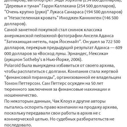
"Деревья и туман" Гарри Каллахана (254 500 долларов),
"Очень крупно (руки)" Лукаса Самараса (194 500 долларов)
и "Незастеленная кровать" Имоджен Каннингем (146 500
долларов).
Самой заметной покупкой стал снимок классика
американской пейзажной фотографии Анселя Адамса
"Затихающая метель, парк Йосемайт". Он ушел за 722 500
долларов, перекрыв предыдущий результат Адамса — 609
000 долларов за «Восход луны. Эрнандес, Мексика»
(аукцион Sotheby's в Нью-Йорке, 2006).
Polaroid была вынуждена избавиться от своего архива,
чтобы расплатиться с долгами. Компания стала жертвой
"финансовой пирамиды", организованной ее владельцем
Томом Петтерсом. Сам Петтерс осужден на 50 лет
тюремного заключения за финансовые махинации и
мошенничество.
По некоторым данным, Чак Клоуз и другие авторы
пытались оспорить право компании на продажу архива,
поскольку передавали свои работы в архив не с
коммерческой целью. Но судебных разбирательств не
последовало.