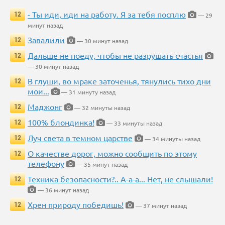
- Ты иди, иди на работу. Я за тебя посплю
12
— 29
минут назад
Завалили
12
— 30 минут назад
Дальше не поеду, чтобы не разрушать счастья
12
— 30 минут назад
В глуши, во мраке заточенья, тянулись тихо дни
12
мои...
— 31 минуту назад
Маджонг
12
— 32 минуты назад
100% блондинка!
12
— 33 минуты назад
Луч света в темном царстве
12
— 34 минуты назад
О качестве дорог, можно сообщить по этому
12
телефону
— 35 минут назад
Техника безопасности?.. А-а-а... Нет, не слышали!
12
— 36 минут назад
Хрен природу победишь!
12
— 37 минут назад