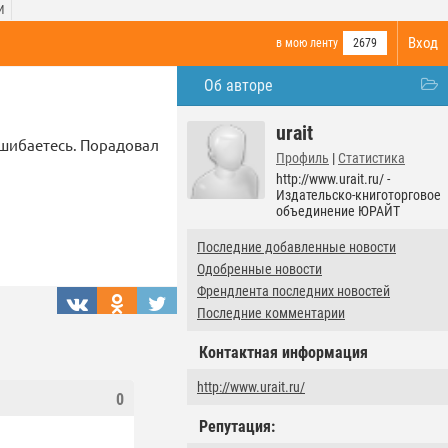
И
Вход
в мою ленту
2679
Об авторе
urait
 ошибаетесь. Порадовал
Профиль
|
Статистика
http://www.urait.ru/ -
Издательско-книготорговое
объединение ЮРАЙТ
Последние добавленные новости
Одобренные новости
Френдлента последних новостей
Последние комментарии
Контактная информация
http://www.urait.ru/
0
Репутация: