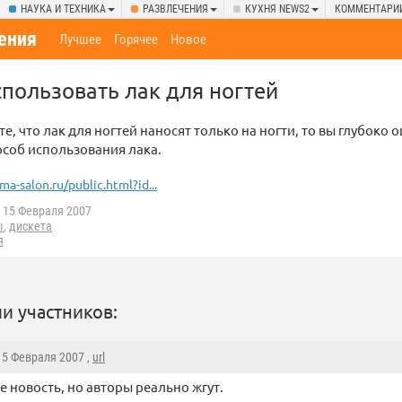
НАУКА И ТЕХНИКА
РАЗВЛЕЧЕНИЯ
КУХНЯ NEWS2
КОММЕНТАРИ
ения
Лучшее
Горячее
Новое
спользовать лак для ногтей
те, что лак для ногтей наносят только на ногти, то вы глубоко
соб использования лака.
ma-salon.ru/public.html?id...
15 Февраля 2007
ы
,
дискета
я
и участников:
 15 Февраля 2007 ,
url
не новость, но авторы реально жгут.