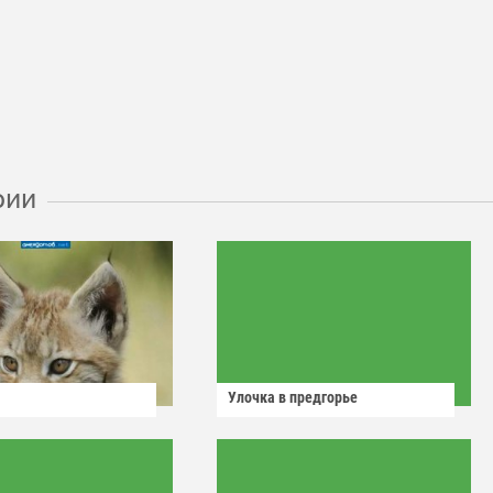
рии
Улочка в предгорье