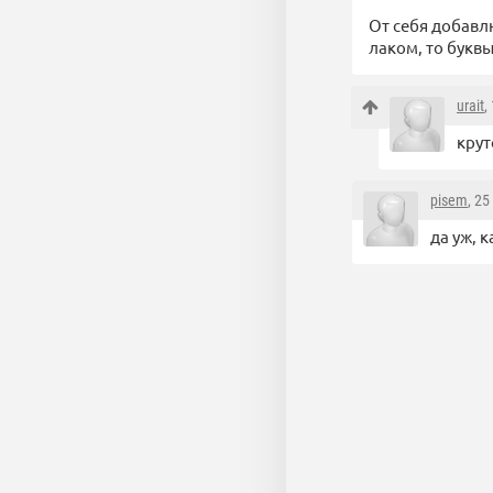
От себя добавл
лаком, то букв
urait
,
крут
pisem
, 2
да уж, 