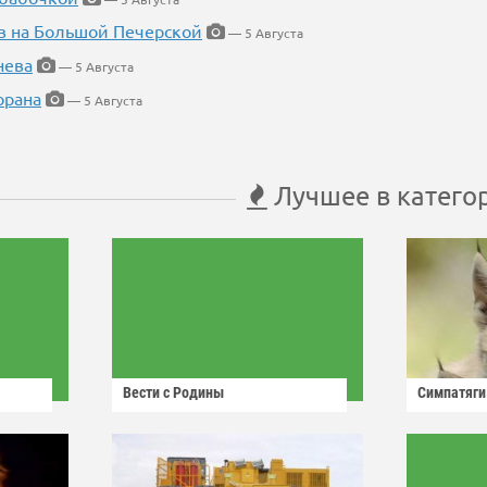
в на Большой Печерской
— 5 Августа
нева
— 5 Августа
орана
— 5 Августа
Лучшее в катего
Вести с Родины
Симпатяги