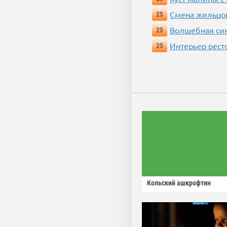
Смена жильцо
25
Волшебная си
25
Интерьер рест
25
Кольский ашкрофтин