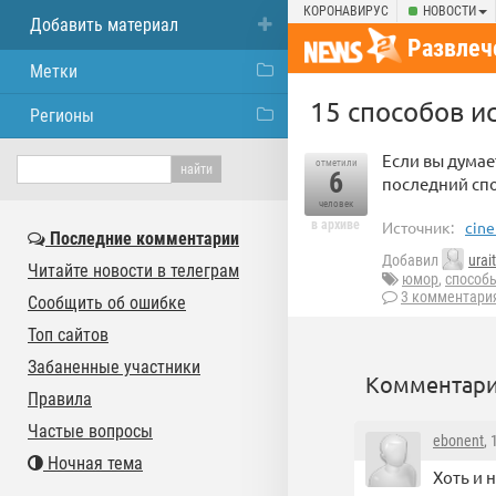
КОРОНАВИРУС
НОВОСТИ
Добавить материал
Развлеч
Метки
15 способов и
Регионы
Если вы думае
отметили
6
последний спо
человек
в архиве
Источник:
cine
Последние комментарии
Добавил
urait
Читайте новости в телеграм
юмор
,
способ
3 комментари
Сообщить об ошибке
Топ сайтов
Забаненные участники
Комментари
Правила
Частые вопросы
ebonent
,
Ночная тема
Хоть и 