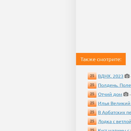
Также смотрите:
ВДНХ, 2023
25
Полдень. Пол
25
Отчий дом
25
—
Илья Великий
25
В Арбатских п
25
Лодка с ветло
25
Куст малины с
25