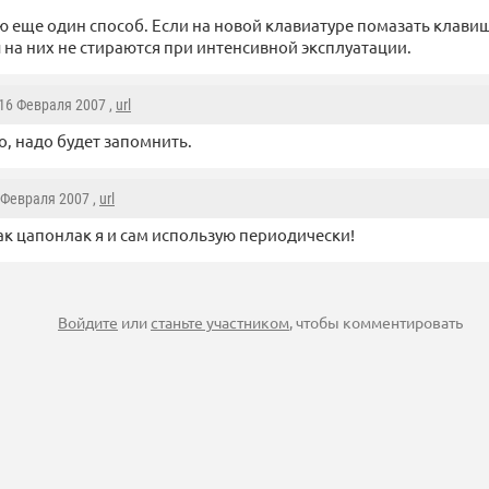
ю еще один способ. Если на новой клавиатуре помазать клав
ы на них не стираются при интенсивной эксплуатации.
 16 Февраля 2007 ,
url
о, надо будет запомнить.
5 Февраля 2007 ,
url
как цапонлак я и сам использую периодически!
Войдите
или
станьте участником
, чтобы комментировать