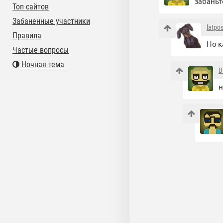
забаньт
Топ сайтов
Забаненные участники
latpos
Правила
Но к
Частые вопросы
Ночная тема
B
н