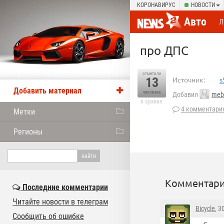
КОРОНАВИРУС
НОВОСТИ
Авто
Л
про ДПС
отметили
13
Источник:
s
Добавить материал
человека
Добавил
mebe
в архиве
4 комментари
Метки
Регионы
Комментари
Последние комментарии
Читайте новости в телеграм
Bicycle
, 3
Сообщить об ошибке