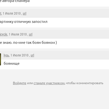
е автора-спамера
t
, 1 Июля 2010 ,
url
артинку отличную запостил
icycle
, 1 Июля 2010 ,
url
е знаю. по-мне так боян бояном )
lysь
, 1 Июля 2010 ,
url
боянище
Войдите
или
станьте участником
, чтобы комментировать