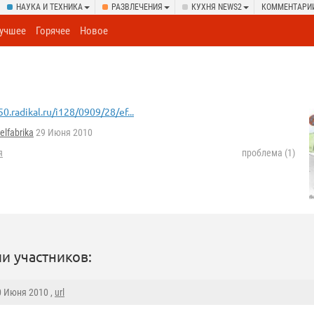
НАУКА И ТЕХНИКА
РАЗВЛЕЧЕНИЯ
КУХНЯ NEWS2
КОММЕНТАРИ
учшее
Горячее
Новое
50.radikal.ru/i128/0909/28/ef...
lfabrika
29 Июня 2010
я
проблема (1)
и участников:
0 Июня 2010 ,
url