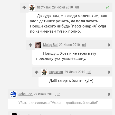
партизан
, 29 Июня 2010 ,
url
+1
Да куда нам, мы люди маленькие, наш
удел детишек рожать, да поля пахать.
Поищи какого нибудь "пассионария" судя
по камментам тут их полно.
Molag Bal
, 29 Июня 2010 ,
url
0
Поищу… Хоть и не верю в эту
пресловутую гумилёвщину.
партизан
, 29 Июня 2010 ,
url
0
Да!!! смерть блатняку! =)
John-Doe
, 29 Июня 2010 ,
url
0
Убит… со словами "Умри — долбанный зомби!"