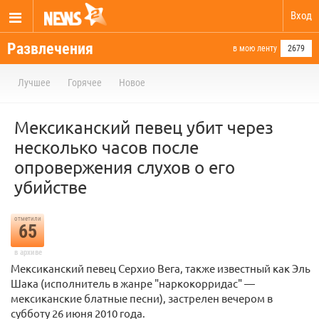
Вход
Развлечения
в мою ленту
2679
Лучшее
Горячее
Новое
Мексиканский певец убит через
несколько часов после
опровержения слухов о его
убийстве
отметили
65
в архиве
Мексиканский певец Серхио Вега, также известный как Эль
Шака (исполнитель в жанре "наркокорридас" —
мексиканские блатные песни), застрелен вечером в
субботу 26 июня 2010 года.