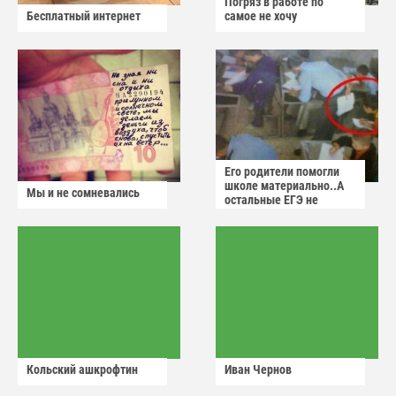
Погряз в работе по
Бесплатный интернет
самое не хочу
Его родители помогли
школе материально..А
Мы и не сомневались
остальные ЕГЭ не
сдадут
Кольский ашкрофтин
Иван Чернов