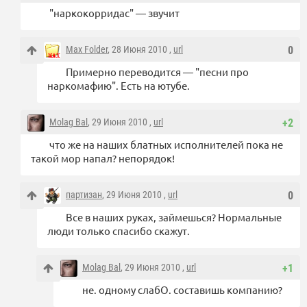
"наркокорридас" — звучит
Max Folder
, 28 Июня 2010 ,
url
0
Примерно переводится — "песни про
наркомафию". Есть на ютубе.
Molag Bal
, 29 Июня 2010 ,
url
+2
что же на наших блатных исполнителей пока не
такой мор напал? непорядок!
партизан
, 29 Июня 2010 ,
url
0
Все в наших руках, займешься? Нормальные
люди только спасибо скажут.
Molag Bal
, 29 Июня 2010 ,
url
+1
не. одному слабО. составишь компанию?