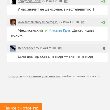
deoxyribonucleic
, 29 Июня 2010 ,
url
+3
У нас значит не шансонье, а нефтепевитос=)
www.metallibrary.ru-balrog.id
, 29 Июня 2010 ,
url
+3
Мексиканский
Михаил Круг
. Даже лицом
похож.
steppentiger
, 29 Июня 2010 ,
url
0
Если доктор сказал в морг — значит, в морг.
Войдите
или
станьте участником
, чтобы комментировать
Также смотрите: