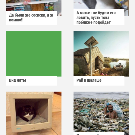
А может не будем его
Да были же сосиски, я ж
ловить, пусть тока
помню!!
поближе подойдет
Вид Ялты
Рай в шалаше