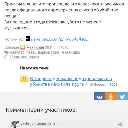
Примечательно, что произошло это через несколько часов
после официального опровержения слухов об убийстве
певца.
За последние 3 года в Мексике убито не менее 7
музыкантов.
Источник:
news.bbc.co.uk/2/hi/world/lati...
Добавил
Max Folder
28 Июня 2010
убийство
,
певец
,
наркомафия
Мексика
12 комментариев
На эту же тему:
В Твери задержаны подозреваемые в
32
убийстве Михаила Круга
— 19 Февраля 2008
Комментарии участников:
yache
, 28 Июня 2010 ,
url
+2