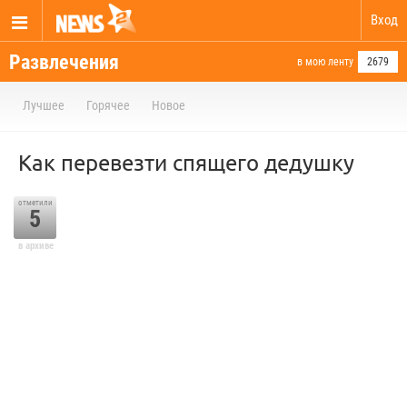
Вход
Развлечения
в мою ленту
2679
Лучшее
Горячее
Новое
Как перевезти спящего дедушку
отметили
5
в архиве