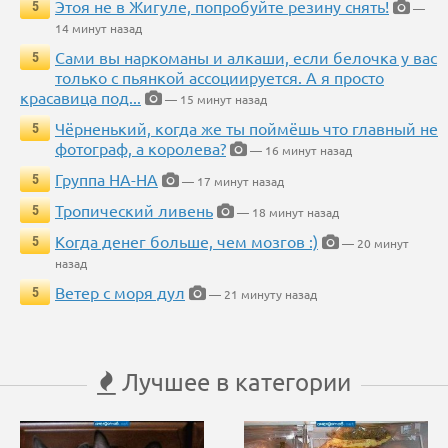
Этоя не в Жигуле, попробуйте резину снять!
5
—
14 минут назад
Сами вы наркоманы и алкаши, если белочка у вас
5
только с пьянкой ассоциируется. А я просто
красавица под...
— 15 минут назад
Чёрненький, когда же ты поймёшь что главный не
5
фотограф, а королева?
— 16 минут назад
Группа НА-НА
5
— 17 минут назад
Тропический ливень
5
— 18 минут назад
Когда денег больше, чем мозгов :)
5
— 20 минут
назад
Ветер с моря дул
5
— 21 минуту назад
Лучшее в категории