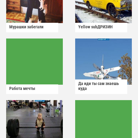
Мурашки забегали
Yellow subДРИЗИН
Да иди ты сам знаешь
Работа мечты
куда