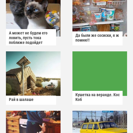
А может не будем его
Да были же сосиски, я ж
ловить, пусть тока
помню!!
поближе подойдет
Кушетка на веранде. Кос
Рай в шалаше
Коб