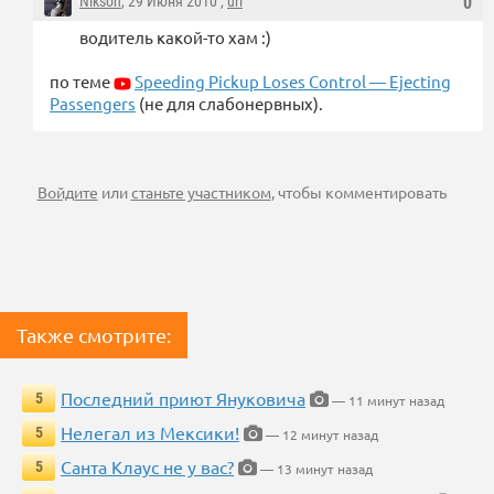
Nikson
, 29 Июня 2010 ,
url
0
водитель какой-то хам :)
по теме
Speeding Pickup Loses Control — Ejecting
Passengers
(не для слабонервных).
Войдите
или
станьте участником
, чтобы комментировать
Также смотрите:
Последний приют Януковича
5
— 11 минут назад
Нелегал из Мексики!
5
— 12 минут назад
Санта Клаус не у вас?
5
— 13 минут назад