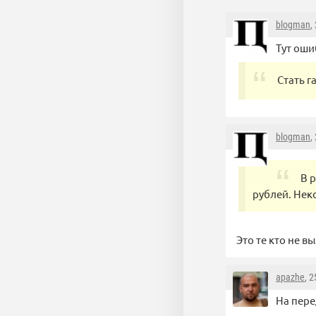
blogman
,
Тут оши
Стать г
blogman
,
В 
рублей. Нек
Это те кто не в
apazhe
, 
На пере