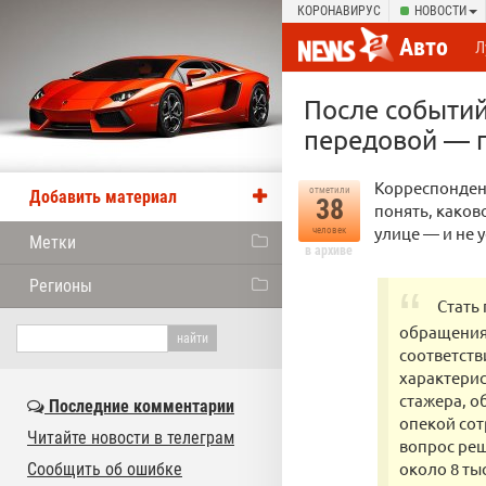
КОРОНАВИРУС
НОВОСТИ
Авто
Л
После событий
передовой — г
Корреспонден
отметили
Добавить материал
38
понять, каков
улице — и не
человек
Метки
в архиве
Регионы
Стать
обращения 
соответств
характерис
стажера, о
Последние комментарии
опекой сот
Читайте новости в телеграм
вопрос реш
около 8 ты
Сообщить об ошибке