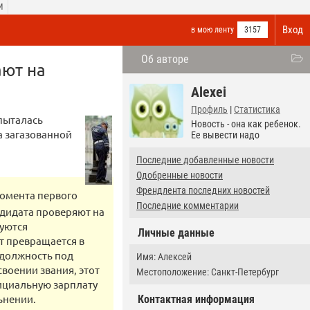
И
Вход
в мою ленту
3157
Об авторе
ают на
Alexei
Профиль
|
Статистика
пыталась
Новость - она как ребенок.
а загазованной
Ее вывести надо
Последние добавленные новости
Одобренные новости
Френдлента последних новостей
момента первого
Последние комментарии
ндидата проверяют на
буются
Личные данные
т превращается в
а должность под
Имя: Алексей
воении звания, этот
Местоположение: Санкт-Петербург
фициальную зарплату
ьнении.
Контактная информация