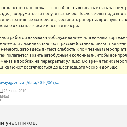
ое качество гаишника — способность вставать в пять часов утр
отдел, вооружиться и получить значок. После смены надо вновь
министративные материалы, составить рапорты, прослушать ве
можно оказаться часам к девяти вечера.
жной работой называют «обслуживание»: для важных кортеже
ние» или даже «выставляют трассы» (останавливают движение
немного, зато здесь питают слабость к помпезным мероприя
стей полагается возить автобусными колоннами, чтобы все про
мента в пробках на перекрытых улицах. Во время таких меро
ика может растягиваться до шестнадцати часов и дольше.
ovayagazeta.ru/data/2010/067/...
ei
25 Июня 2010
морье
я
и участников: