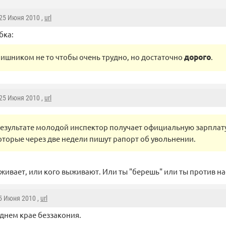
 25 Июня 2010 ,
url
бка:
аишником не то чтобы очень трудно, но достаточно
дорого
.
 25 Июня 2010 ,
url
результате молодой инспектор получает официальную зарплату
оторые через две недели пишут рапорт об увольнении.
ыживает, или кого выживают. Или ты "берешь" или ты против на
25 Июня 2010 ,
url
днем крае беззакония.