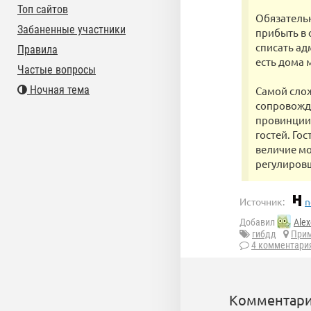
Топ сайтов
Обязательн
Забаненные участники
прибыть в 
списать ад
Правила
есть дома 
Частые вопросы
Ночная тема
Самой сло
сопровожде
провинции 
гостей. Го
величие мо
регулировщ
Источник:
n
Добавил
Alex
гибдд
При
4 комментари
Комментари