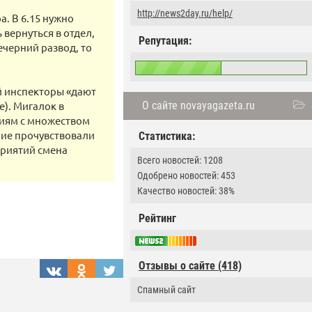
http://news2day.ru/help/
а. В 6.15 нужно
 вернуться в отдел,
Репутация:
черний развод, то
й инспекторы «дают
). Мигалок в
О сайте novayagazeta.ru
тиям с множеством
чие прочувствовали
Статистика:
приятий смена
Всего новостей: 1208
Одобрено новостей: 453
Качество новостей: 38%
Рейтинг
Отзывы о сайте (418)
Спамный сайт