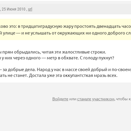
, 25 Июня 2010 ,
url
ково это: в тридцатиградусную жару простоять двенадцать часо
й улице — и не услышать от окружающих ни одного доброго с
 прям обрыдались, читая эти жалостливые строки.
у них через одного — метр в обхвате. С голоду пухнут?
 за добрые дела. Народ у нас в массе своей добрый и по-свое
ать не станет. Достала уже эта оккупантсткая мразь всех.
Войдите
или
станьте участником
, чтобы