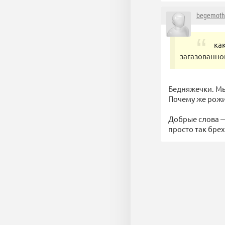
begemoth
ка
загазованно
Бедняжечки. Мы
Почему же рожи 
Добрые слова —
просто так брех