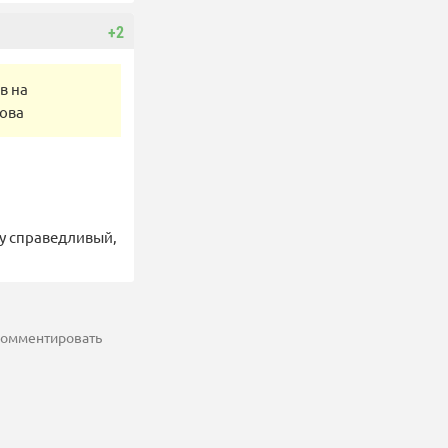
+2
в на
лова
му справедливый,
 комментировать