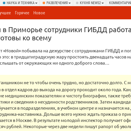
НАУКА И ТЕХНИКА
РАЗВЛЕЧЕНИЯ
КУХНЯ NEWS2
КОММЕНТАРИ
учшее
Горячее
Новое
 в Приморье сотрудники ГИБДД работ
отовы ко всему
т «Новой» побывала на дежурстве с сотрудниками ГИБДД и по
о это: в тридцатиградусную жару простоять двенадцать часов н
 услышать от окружающих ни одного доброго слова…
 гаишником не то чтобы очень трудно, но достаточно долго. С 
в отдел кадров до выхода на дорогу проходит около года. Ка
ие медицинским показателям и чистоту биографии, также тре
тики и сведения о несудимости родственников. Затем кандида
бучается в подразделениях, в учебном центре и назначается н
рудника-наставника. Дольше всего нужно ждать приказа о прис
ается в Москве. В результате молодой инспектор получает о
сяч рублей. Некоторые через две недели пишут рапорт об увол