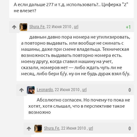
А если дальше 277 и т.д. использовать?.. Циферка "2"
не влезет?
Shura.Fe
, 22 Июня 2010 ,
url
+1
давным давно пора номера не утилизировать,
а повторно выдавать. или вообще не снимать с
машины, даже при смене владельца. Техническая
возможность выдавать повторно номера есть.
моему другу, когда ставил машину на учет,
сказали, номеров нет — либо ждать чуть ли не
месяц, либо бери б/у. ну он не будь дурак взял б/у.
Leonardo
, 22 Июня 2010 ,
url
0
Абсолютно согласен. Но почему-то пока не
хотят, хотя слышал, что в перспективе такое
возможно
Shura.Fe
, 22 Июня 2010 ,
url
0