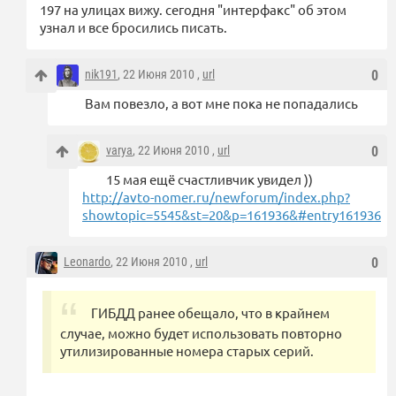
197 на улицах вижу. сегодня "интерфакс" об этом
узнал и все бросились писать.
nik191
, 22 Июня 2010 ,
url
0
Вам повезло, а вот мне пока не попадались
varya
, 22 Июня 2010 ,
url
0
15 мая ещё счастливчик увидел ))
http://avto-nomer.ru/newforum/index.php?
showtopic=5545&st=20&p=161936&#entry161936
Leonardo
, 22 Июня 2010 ,
url
0
ГИБДД ранее обещало, что в крайнем
случае, можно будет использовать повторно
утилизированные номера старых серий.