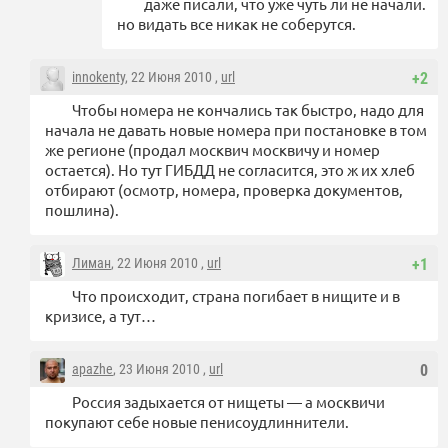
даже писали, что уже чуть ли не начали.
но видать все никак не соберутся.
innokenty
, 22 Июня 2010 ,
url
+2
Чтобы номера не кончались так быстро, надо для
начала не давать новые номера при постановке в том
же регионе (продал москвич москвичу и номер
остается). Но тут ГИБДД не согласится, это ж их хлеб
отбирают (осмотр, номера, проверка документов,
пошлина).
Лиман
, 22 Июня 2010 ,
url
+1
Что происходит, страна погибает в нищите и в
кризисе, а тут…
apazhe
, 23 Июня 2010 ,
url
0
Россия задыхается от нищеты — а москвичи
покупают себе новые пенисоудлиннители.