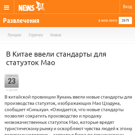
Вход
Развлечения
в мою ленту
2679
Лучшее
Горячее
Новое
В Китае ввели стандарты для
статуэток Мао
отметили
23
в архиве
В китайской провинции Хунань ввели новые стандарты для
производства статуэток, изображающих Мао Цзэдуна,
сообщает «Синьхуа». «Ожидается, что новые стандарты
позволят сократить производство и продажу
низкокачественных статуэток Мао, которые вредят
туристическому рынку и оскорбляют чувства людей к этому
великому человеку», – заявили в бюро по техническому