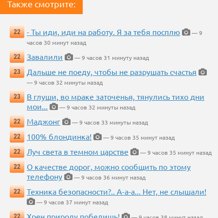
Также смотрите:
- Ты иди, иди на работу. Я за тебя посплю
22
— 9
часов 30 минут назад
Завалили
22
— 9 часов 31 минуту назад
Дальше не поеду, чтобы не разрушать счастья
23
— 9 часов 32 минуты назад
В глуши, во мраке заточенья, тянулись тихо дни
23
мои...
— 9 часов 32 минуты назад
Маджонг
22
— 9 часов 33 минуты назад
100% блондинка!
22
— 9 часов 35 минут назад
Луч света в темном царстве
22
— 9 часов 35 минут назад
О качестве дорог, можно сообщить по этому
22
телефону
— 9 часов 36 минут назад
Техника безопасности?.. А-а-а... Нет, не слышали!
22
— 9 часов 37 минут назад
Хрен природу победишь!
22
— 9 часов 38 минут назад