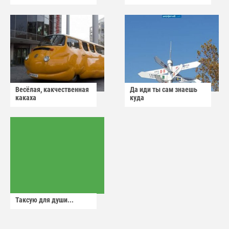
Весёлая, какчественная
Да иди ты сам знаешь
какаха
куда
Таксую для души...