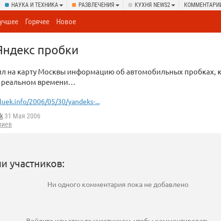
НАУКА И ТЕХНИКА
РАЗВЛЕЧЕНИЯ
КУХНЯ NEWS2
КОММЕНТАРИ
учшее
Горячее
Новое
 Яндекс пробки
ил на карту Москвы информацию об автомобильных пробках, 
в реальном времени…
luek.info/2006/05/30/yandeks-...
k
31 Мая 2006
риев
и участников:
Ни одного комментария пока не добавлено
Войдите
или
станьте участником
, чтобы комментировать