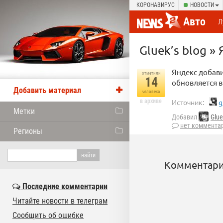
КОРОНАВИРУС
НОВОСТИ
Авто
Л
Gluek’s blog »
Яндекс добав
отметили
14
обновляется 
Добавить материал
человека
в архиве
Источник:
g
Метки
Добавил
Glue
нет коммента
Регионы
Комментари
Последние комментарии
Читайте новости в телеграм
Сообщить об ошибке