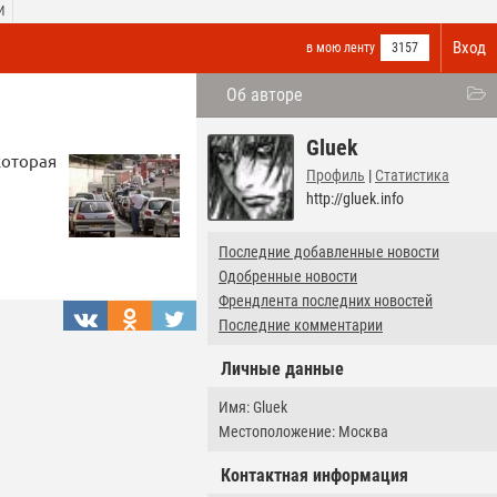
И
Вход
в мою ленту
3157
Об авторе
Gluek
которая
Профиль
|
Статистика
http://gluek.info
Последние добавленные новости
Одобренные новости
Френдлента последних новостей
Последние комментарии
Личные данные
Имя: Gluek
Местоположение: Москва
Контактная информация