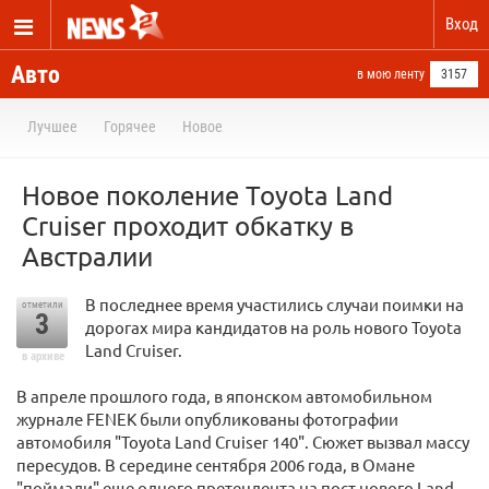
Вход
Авто
в мою ленту
3157
Лучшее
Горячее
Новое
Новое поколение Toyota Land
Cruiser проходит обкатку в
Австралии
В последнее время участились случаи поимки на
отметили
3
дорогах мира кандидатов на роль нового Toyota
Land Cruiser.
в архиве
В апреле прошлого года, в японском автомобильном
журнале FENEK были опубликованы фотографии
автомобиля "Toyota Land Cruiser 140". Сюжет вызвал массу
пересудов. В середине сентября 2006 года, в Омане
"поймали" еще одного претендента на пост нового Land