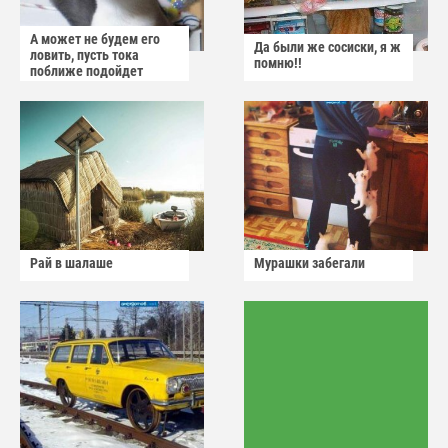
А может не будем его
Да были же сосиски, я ж
ловить, пусть тока
помню!!
поближе подойдет
Рай в шалаше
Мурашки забегали