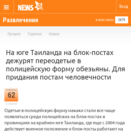
Вход
Развлечения
в мою ленту
2679
Лучшее
Горячее
Новое
На юге Таиланда на блок-постах
дежурят переодетые в
полицейскую форму обезьяны. Для
придания постам человечности
отметили
62
в архиве
Одетые в полицейскую форму макаки стали все чаще
появляться среди полицейских на блок-постах в
провинциях на крайнем юге Таиланда, где еще с 2004 года
действует военное положение и блок-посты работают на