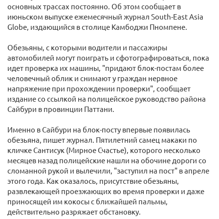
основных трассах постоянно. Об этом сообщает в
июньском выпуске ежемесячный журнал South-Еast Asia
Globe, издающийся в столице Камбоджи Пномпене.
Обезьяны, с которыми водители и пассажиры
автомобилей могут поиграть и сфотографироваться, пока
идет проверка их машины, "придают блок-постам более
человечный облик и снимают у граждан нервное
напряжение при прохождении проверки", сообщает
издание со ссылкой на полицейское руководство района
Сайбури в провинции Паттани.
Именно в Сайбури на блок-посту впервые появилась
обезьяна, пишет журнал. Пятилетний самец макаки по
кличке Сантисук (Мирное Счастье), которого несколько
месяцев назад полицейские нашли на обочине дороги со
сломанной рукой и вылечили, "заступил на пост" в апреле
этого года. Как оказалось, присутствие обезьяны,
развлекающей проезжающих во время проверки и даже
приносящей им кокосы с ближайшей пальмы,
действительно разряжает обстановку.