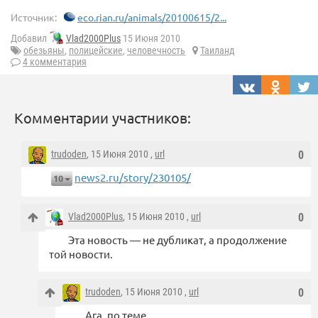
Источник:
eco.rian.ru/animals/20100615/2...
Добавил
Vlad2000Plus
15 Июня 2010
обезьяны
,
полицейские
,
человечность
Таиланд
4 комментария
Комментарии участников:
trudoden
, 15 Июня 2010 ,
url
0
news2.ru/story/230105/
10
Vlad2000Plus
, 15 Июня 2010 ,
url
0
Эта новость — не дубликат, а продолжение
той новости.
trudoden
, 15 Июня 2010 ,
url
0
Ага, по теме