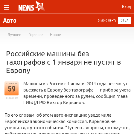
Вход
Авто
в мою ленту
3157
Лучшее
Горячее
Новое
Российские машины без
тахографов с 1 января не пустят в
Европу
Машины из России с 1 января 2011 года не смогут
отметили
59
въезжать в Европу без тахографа — прибора учета
времени, проведенного за рулем, сообщил глава
в архиве
ГИБДД РФ Виктор Кирьянов.
По его словам, об этом автоинспекцию уведомила
Европейская экономическая комиссия. Кирьянов не
уточнил дату этого события. "Тут есть вопросы, потому что,
действительно, площадок для отдыха у нас не хватает,