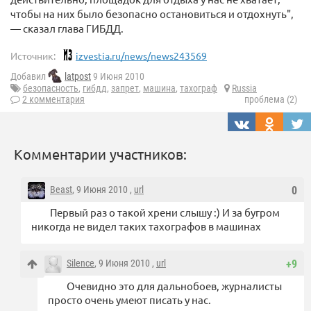
чтобы на них было безопасно остановиться и отдохнуть",
— сказал глава ГИБДД.
Источник:
izvestia.ru/news/news243569
Добавил
latpost
9 Июня 2010
безопасность
,
гибдд
,
запрет
,
машина
,
тахограф
Russia
2 комментария
проблема (2)
Комментарии участников:
Beast
, 9 Июня 2010 ,
url
0
Первый раз о такой хрени слышу :) И за бугром
никогда не видел таких тахографов в машинах
Silence
, 9 Июня 2010 ,
url
+9
Очевидно это для дальнобоев, журналисты
просто очень умеют писать у нас.