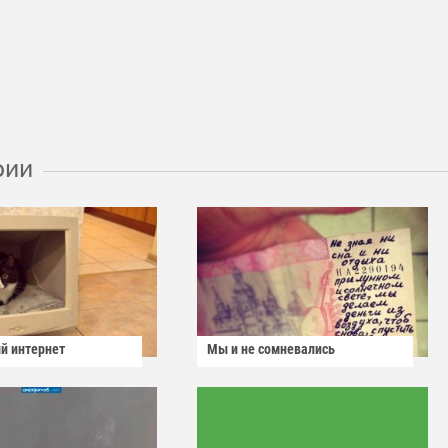
рии
й интернет
Мы и не сомневались