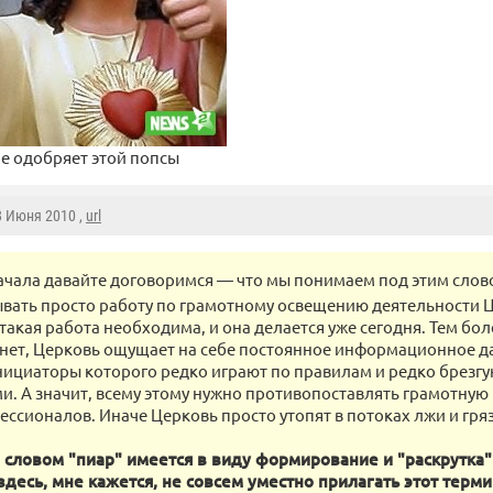
е одобряет этой попсы
 8 Июня 2010 ,
url
ачала давайте договоримся — что мы понимаем под этим слов
вать просто работу по грамотному освещению деятельности Ц
такая работа необходима, и она делается уже сегодня. Тем бол
 нет, Церковь ощущает на себе постоянное информационное да
нициаторы которого редко играют по правилам и редко брезг
и. А значит, всему этому нужно противопоставлять грамотную
ессионалов. Иначе Церковь просто утопят в потоках лжи и гряз
 словом "пиар" имеется в виду формирование и "раскрутка"
здесь, мне кажется, не совсем уместно прилагать этот терми