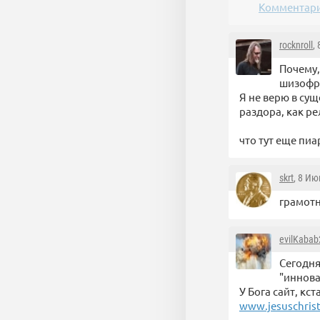
Комментари
rocknroll
,
Почему,
шизофр
Я не верю в сущ
раздора, как ре
что тут еще пиа
skrt
, 8 Ию
грамотн
evilKabab
Сегодня
"иннова
У Бога сайт, кст
www.jesuschris