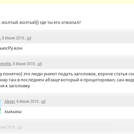
 жолтый жолтый)) где ты его откопал?
i
, 8 Июня 2010 ,
url
НьюсРу.ком
amelito
, 8 Июня 2010 ,
url
у понятно) эти люди умеют подать заголовок, короче статья со
иар там в последнем абзаце который я процитировал, сам вид
я к заголовку
Alexei
, 8 Июня 2010 ,
url
хыхыхы
юня 2010 ,
url