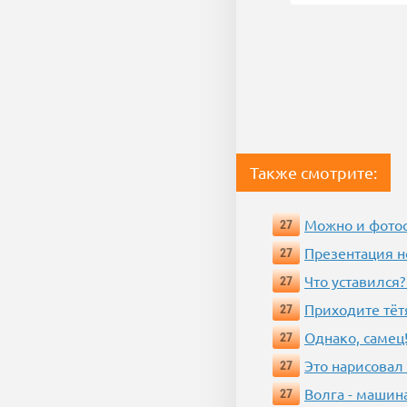
Также смотрите:
Можно и фотос
27
Презентация 
27
Что уставился?
27
Приходите тёт
27
Однако, самец!
27
Это нарисовал
27
Волга - машин
27