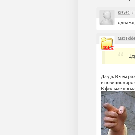
Kreved
, 8
однажды
Max Folde
Це
Да-да. В чем р
в позициониро
В фильме догма 