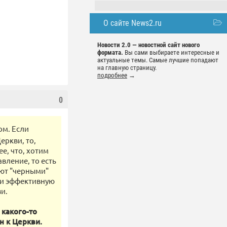
О сайте News2.ru
Новости 2.0 — новостной сайт нового
формата.
Вы сами выбираете интересные и
актуальные темы. Самые лучшие попадают
на главную страницу.
подробнее
→
0
ом. Если
еркви, то,
ее, что, хотим
вление, то есть
уют "черными"
 и эффективную
и.
 какого-то
н к Церкви.