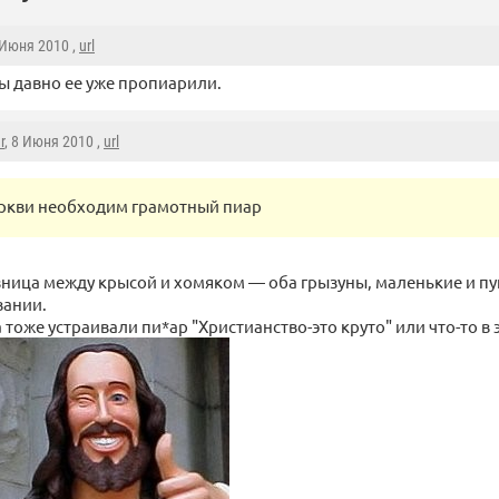
 Июня 2010 ,
url
 давно ее уже пропиарили.
r
, 8 Июня 2010 ,
url
ркви необходим грамотный пиар
азница между крысой и хомяком — оба грызуны, маленькие и п
вании.
тоже устраивали пи*ар "Христианство-это круто" или что-то в 