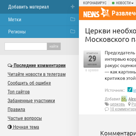
КОРОНАВИРУС
НОВОСТИ
Добавить материал
Развлеч
Метки
Церкви необхо
Регионы
Московского п
Председатель
отметили
29
интервью кор
ракурс оценк
Последние комментарии
человек
в архиве
— как картины
Читайте новости в телеграм
критиков этой
Сообщить об ошибке
Источник:
i
Топ сайтов
Добавил
Alex
Забаненные участники
церковь
Ро
Правила
10 комментар
Частые вопросы
Ночная тема
Комментари