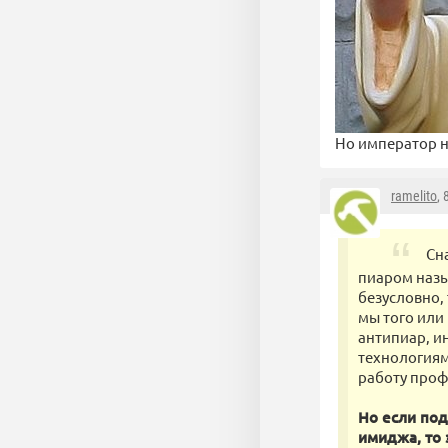
Но император н
ramelito
,
Сн
пиаром назы
безусловно, 
мы того или
антипиар, и
технологиям
работу проф
Но если под
имиджа, то 