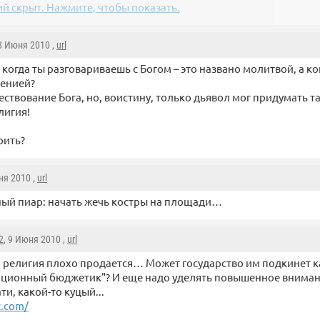
й скрыт. Нажмите, чтобы показать.
 8 Июня 2010 ,
url
 когда ты разговариваешь с Богом – это названо молитвой, а ког
енией?
ествование Бога, но, воистину, только дьявол мог придумать т
лигия!
рить?
ня 2010 ,
url
ый пиар: начать жечь костры на площади…
2
, 9 Июня 2010 ,
url
 религия плохо продается… Может государство им подкинет к
ционный бюджетик"? И еще надо уделять повышенное вниман
ати, какой-то куцый...
t.com/