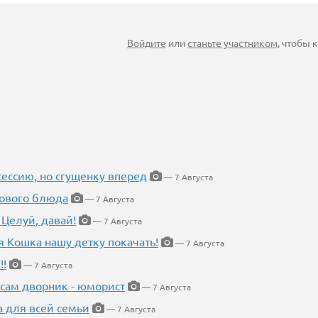
Войдите
или
станьте участником
, чтобы
ессию, но сгущенку вперед
— 7 Августа
нового блюда
— 7 Августа
 Целуй, давай!
— 7 Августа
я Кошка нашу детку покачать!
— 7 Августа
!!
— 7 Августа
 сам дворник - юморист
— 7 Августа
а для всей семьи
— 7 Августа