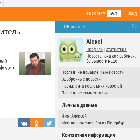
И
Вход
в мою ленту
2679
Об авторе
витель
Alexei
Профиль
|
Статистика
Новость - она как ребенок.
вый
Ее вывести надо
ефодия
Последние добавленные новости
"
Одобренные новости
а.
Френдлента последних новостей
Последние комментарии
Личные данные
Имя: Алексей
Местоположение: Санкт-Петербург
Контактная информация