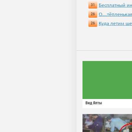
Бесплатный ин
31
О....тёпленькая
26
Куда летим ш
26
Вид Ялты