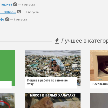
тернет
— 7 Августа
 пошла...
— 7 Августа
еф?
— 7 Августа
Лучшее в катего
Погряз в работе по самое не
хочу
Бесплатны