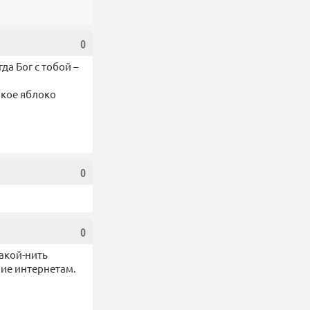
0
да Бог с тобой –
акое яблоко
0
0
акой-нить
ие интернетам.