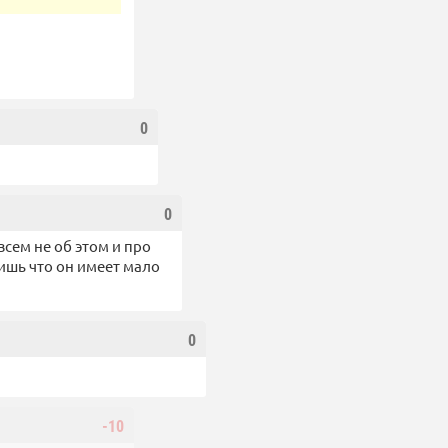
0
0
всем не об этом и про
ишь что он имеет мало
0
-10