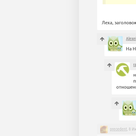
Леха, заголовок
Alexe
На 
r
н
п
отношени
precedent
, 8 И