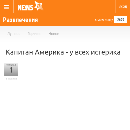
Вход
Развлечения
в мою ленту
2679
Лучшее
Горячее
Новое
Капитан Америка - у всех истерика
отметил
1
в архиве