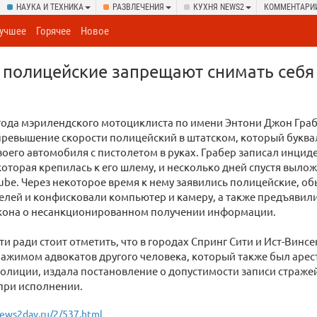
НАУКА И ТЕХНИКА
РАЗВЛЕЧЕНИЯ
КУХНЯ NEWS2
КОММЕНТАРИ
учшее
Горячее
Новое
полицейские запрещают снимать себя 
 года мэрилендского мотоциклиста по имени Энтони Джон Грабе
превышение скорости полицейский в штатском, который букв
воего автомобиля с пистолетом в руках. Грабер записал инцид
которая крепилась к его шлему, и несколько дней спустя выло
ube. Через некоторое время к нему заявились полицейские, о
елей и конфисковали компьютер и камеру, а также предъявил
кона о несанкционированном получении информации.
и ради стоит отметить, что в городах Спринг Сити и Ист-Винс
ажимом адвокатов другого человека, который также был арес
олиции, издала постановление о допустимости записи страже
при исполнении.
ews2day.ru/2/537.html