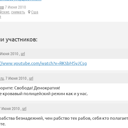
top
7 Июня 2010
йские
,
снимать
Сша
я
и участников:
7 Июня 2010 ,
url
://www.youtube.com/watch?v=RK5bMSyJCsg
.ru
, 7 Июня 2010 ,
url
ворите: Свобода! Демократия!
е кровавый полицейский режим как и у нас.
 7 Июня 2010 ,
url
рабства безнадежней, чем рабство тех рабов, себя кто полагае
ёте.