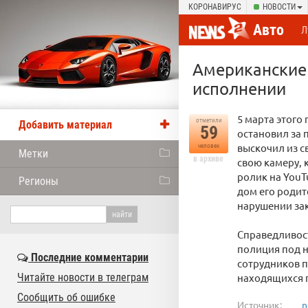
КОРОНАВИРУС
НОВОСТИ
Авто
Л
Американские 
исполнении
5 марта этого
отметили
Добавить материал
59
остановил за 
выскочил из с
человек
Метки
в архиве
свою камеру, 
ролик на YouT
Регионы
дом его родит
нарушении за
Справедливост
полиция под н
Последние комментарии
сотрудников п
Читайте новости в телеграм
находящихся 
Сообщить об ошибке
Источник:
n