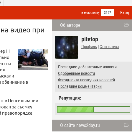
И
Вход
в мою ленту
3157
Об авторе
на видео при
pitetop
Профиль
|
Статистика
р III
ально
ент на
Последние добавленные новости
жил
Одобренные новости
быскали
Френдлента последних новостей
и обвинение в
Последние комментарии
Репутация:
ент в Пенсильвании
тован за съемку
й правопорядка,
О сайте news2day.ru