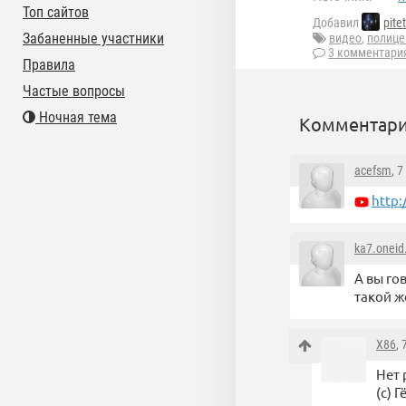
Топ сайтов
Добавил
pite
Забаненные участники
видео
,
полице
3 комментари
Правила
Частые вопросы
Ночная тема
Комментари
acefsm
, 
http
ka7.oneid
А вы го
такой ж
X86
,
Нет 
(с) Г