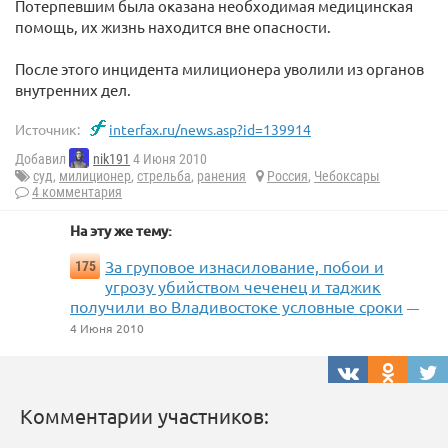
Потерпевшим была оказана необходимая медицинская
помощь, их жизнь находится вне опасности.
После этого инцидента милиционера уволили из органов
внутренних дел.
Источник:
interfax.ru/news.asp?id=139914
Добавил
nik191
4 Июня 2010
суд
,
милиционер
,
стрельба
,
ранения
Россия
,
Чебоксары
4 комментария
На эту же тему:
За груповое изнасилование, побои и
175
угрозу убийством чеченец и таджик
получили во Владивостоке условные сроки
—
4 Июня 2010
Комментарии участников: