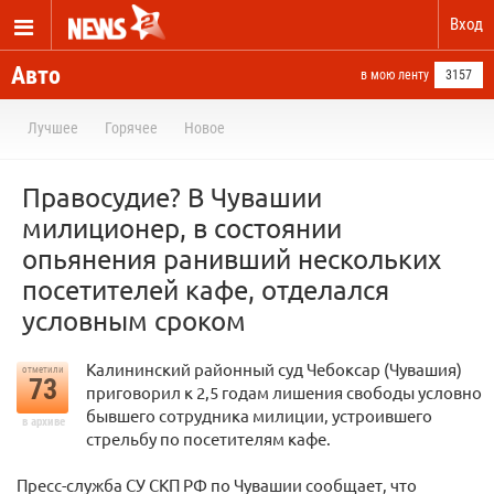
Вход
Авто
в мою ленту
3157
Лучшее
Горячее
Новое
Правосудие? В Чувашии
милиционер, в состоянии
опьянения ранивший нескольких
посетителей кафе, отделался
условным сроком
Калининский районный суд Чебоксар (Чувашия)
отметили
73
приговорил к 2,5 годам лишения свободы условно
бывшего сотрудника милиции, устроившего
в архиве
стрельбу по посетителям кафе.
Пресс-служба СУ СКП РФ по Чувашии сообщает, что