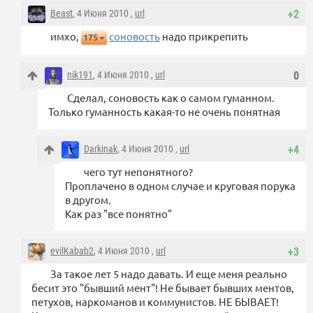
Beast
, 4 Июня 2010 ,
url
+2
имхо,
соновость
надо прикрепить
175
nik191
, 4 Июня 2010 ,
url
0
Сделал, соновость как о самом гуманном.
Только гуманность какая-то не очень понятная
Darkinak
, 4 Июня 2010 ,
url
+4
чего тут непонятного?
Проплачено в одном случае и круговая порука
в другом.
Как раз "все понятно"
evilKabab2
, 4 Июня 2010 ,
url
+3
За такое лет 5 надо давать. И еще меня реально
бесит это "бывший мент"! Не бывает бывших ментов,
петухов, наркоманов и коммунистов. НЕ БЫВАЕТ!