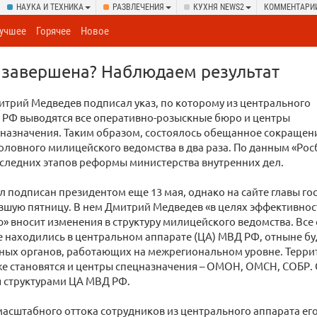
НАУКА И ТЕХНИКА
РАЗВЛЕЧЕНИЯ
КУХНЯ NEWS2
КОММЕНТАРИ
учшее
Горячее
Новое
завершена? Наблюдаем результат
трий Медведев подписал указ, по которому из центрального
 РФ выводятся все оперативно-розыскные бюро и центры
 назначения. Таким образом, состоялось обещанное сокращен
оловного милицейского ведомства в два раза. По данным «Рос
оследних этапов реформы министерства внутренних дел.
л подписан президентом еще 13 мая, однако на сайте главы го
вшую пятницу. В нем Дмитрий Медведев «в целях эффективнос
» вносит изменения в структуру милицейского ведомства. Вс
 находились в центральном аппарате (ЦА) МВД РФ, отныне буд
ных органов, работающих на межрегиональном уровне. Терр
е становятся и центры спецназначения – ОМОН, ОМСН, СОБР. 
я структурами ЦА МВД РФ.
 масштабного оттока сотрудников из центрального аппарата ег