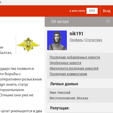
И
Вход
в мою ленту
3157
Об авторе
nik191
Профиль
|
Статистика
ие
балта»,
Последние добавленные новости
Одобренные новости
сударства появился
Френдлента последних новостей
ти борьбы с
Последние комментарии
е оперативно-розыскные
Личные данные
ут иметь статус
иториальными
Имя: Николай
Отныне они уже не
Местоположение: Москва
Репутация:
о штат уменьшится в два