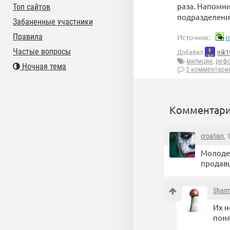
раза. Напомни
Топ сайтов
подразделений
Забаненные участники
Правила
Источник:
r
Частые вопросы
Добавил
nik1
милиция
,
реф
Ночная тема
3 комментари
Комментари
croatian
, 
Молодец
продавц
Sharrr
Их н
пон