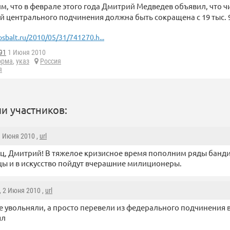
м, что в феврале этого года Дмитрий Медведев объявил, что 
 центрального подчинения должна быть сокращена с 19 тыс. 97
osbalt.ru/2010/05/31/741270.h...
91
1 Июня 2010
орма
,
указ
Россия
я
и участников:
1 Июня 2010 ,
url
, Дмитрий! В тяжелое кризисное время пополним ряды бандит
ы и в искусство пойдут вчерашние милиционеры.
, 2 Июня 2010 ,
url
е увольняли, а просто перевели из федерального подчинения в
ял