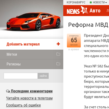
КОРОНАВИРУС
НОВОСТИ
Авто
Л
Реформа МВД 
Президент Дми
отметили
65
аппарата МВД
Добавить материал
специального
человек
в архиве
численности г
Метки
это один из п
Регионы
Указ № 582 бы
только в мину
преступностью
бюро, которые
территориаль
Последние комментарии
органами такж
будут являтьс
Читайте новости в телеграм
Сообщить об ошибке
За счет столь