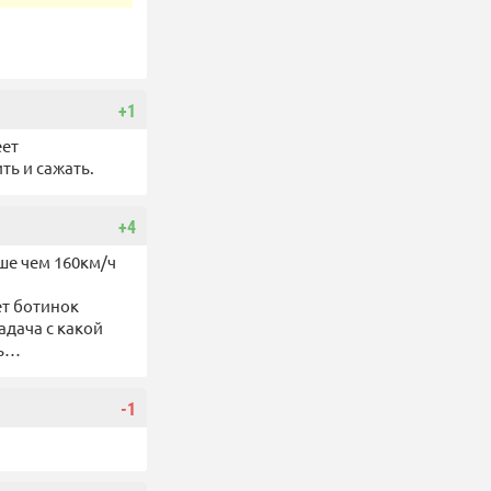
+1
еет
ть и сажать.
+4
ьше чем 160км/ч
ет ботинок
адача с какой
сь…
-1