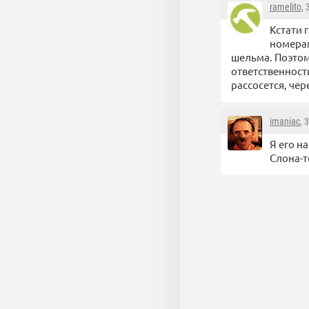
ramelito
,
Кстати 
номерам
шельма. Поэтом
ответственност
рассосется, чер
imaniac
, 
Я его н
Слона-то