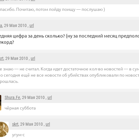
пасибо. Почитаю, потом пойду поищу — послушаю )
la
, 29 Мая 2010 ,
url
едняя цифра за день сколько? (ну за последний месяц предпо
екорд?
krt
, 29 Мая 2010 ,
url
е знаю — не считал. Когда идет достаточное кол-во новостей — в су
о сегодня ещё не все новости об убийствах опубликовали по ново
прошлась.
Shura.Fe
, 29 Мая 2010 ,
url
чёрная суббота
skrt
, 29 Мая 2010 ,
url
угум-с