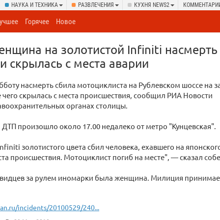
НАУКА И ТЕХНИКА
РАЗВЛЕЧЕНИЯ
КУХНЯ NEWS2
КОММЕНТАРИ
учшее
Горячее
Новое
нщина на золотистой Infiniti насмерть
и скрылась с места аварии
бботу насмерть сбила мотоциклиста на Рублевском шоссе на з
 чего скрылась с места проиcшествия, сообщил РИА Новости
авоохранительных органах столицы.
, ДТП произошло около 17.00 недалеко от метро "Кунцевская".
nfiniti золотистого цвета сбил человека, ехавшего на японског
ста проиcшествия. Мотоциклист погиб на месте", — сказал собе
видцев за рулем иномарки была женщина. Милиция принимает
ian.ru/incidents/20100529/240...