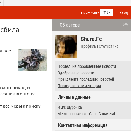
И
Вход
в мою ленту
3157
Об авторе
 сбила
Shura.Fe
Профиль
|
Статистика
ападе
Последние добавленные новости
Одобренные новости
Френдлента последних новостей
Последние комментарии
о мотоцикле, и
седник агентства.
Личные данные
 все меры к поиску
Имя: Шурочка
Местоположение: Cape Canaveral
Контактная информация