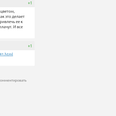
+1
 цветом,
ак это делает
ривлечь ее к
лачут. И все
+1
-41.html
 комментировать