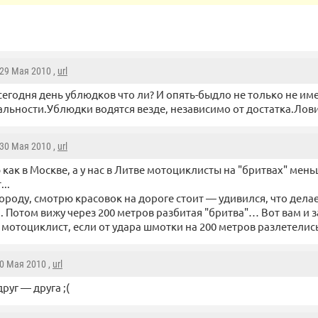
 29 Мая 2010 ,
url
 сегодня день ублюдков что ли? И опять-быдло не только не им
льности.Ублюдки водятся везде, независимо от достатка.Лови
 30 Мая 2010 ,
url
 как в Москве, а у нас в Литве мотоциклисты на "бритвах" мен
...
городу, смотрю красовок на дороге стоит — удивился, что дела
 Потом вижу через 200 метров разбитая "бритва"… Вот вам и з
 мотоциклист, если от удара шмотки на 200 метров разлетели
30 Мая 2010 ,
url
руг — друга ;(