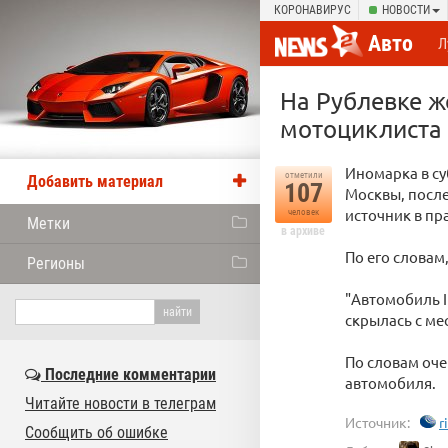
КОРОНАВИРУС
НОВОСТИ
Авто
Л
На Рублевке же
мотоциклиста 
Иномарка в су
отметили
Добавить материал
107
Москвы, после
источник в пр
человек
Метки
в архиве
По его словам
Регионы
"Автомобиль I
скрылась с ме
По словам оче
Последние комментарии
автомобиля.
Читайте новости в телеграм
Источник:
r
Сообщить об ошибке