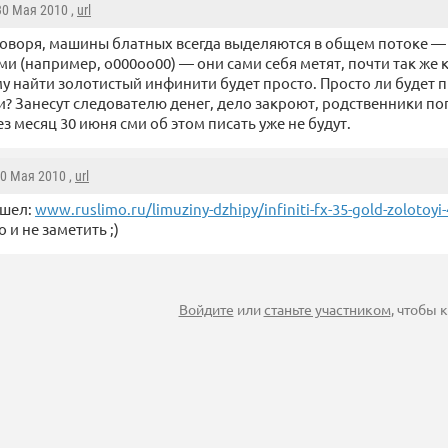
 30 Мая 2010 ,
url
говоря, машины блатных всегда выделяются в общем потоке —
и (например, о000оо00) — они сами себя метят, почти так же к
у найти золотистый инфинити будет просто. Просто ли будет п
и? Занесут следователю денег, дело закроют, родственники поп
ез месяц 30 июня сми об этом писать уже не будут.
30 Мая 2010 ,
url
ашел:
www.ruslimo.ru/limuziny-dzhipy/infiniti-fx-35-gold-zolotoyi
 и не заметить ;)
Войдите
или
станьте участником
, чтобы