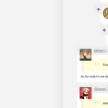
klinton11
,
Ми
если никто не в
fStrange
,
же