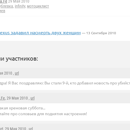
a.Fe
29 Мая 2010
ублевка
,
infinity
,
мотоциклист
иев
Lexus задавил насмерть двух женщин
— 13 Сентября 2010
и участников:
ая 2010 ,
url
ра! Я Вас поздравляю: Вы стали 9-й, кто добавил новость про убийст
.Fe
, 29 Мая 2010 ,
url
акая хреновая суббота...
тайте про соловьев для поднятия настроения!
krt
, 29 Мая 2010 ,
url