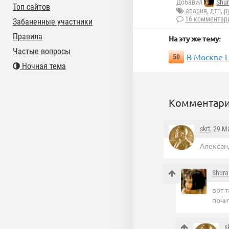
Добавил
Shur
Топ сайтов
авария
,
дтп
,
р
16 комментар
Забаненные участники
Правила
На эту же тему:
Частые вопросы
В Москве 
50
Ночная тема
Комментари
skrt
, 29 М
Александ
Shura
вот т
почи
s