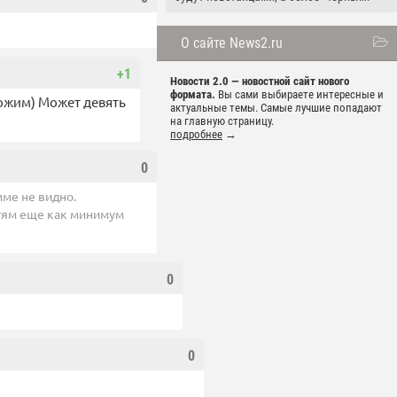
О сайте News2.ru
+1
Новости 2.0 — новостной сайт нового
формата.
Вы сами выбираете интересные и
ложим) Может девять
актуальные темы. Самые лучшие попадают
на главную страницу.
подробнее
→
0
мме не видно.
стям еще как минимум
0
0