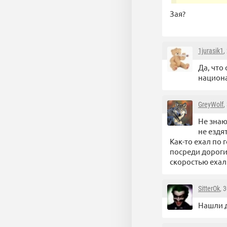
Зая?
1jurasik1
,
Да, что
национа
GreyWolf
,
Не знаю
не ездят
Как-то ехал по 
посреди дороги.
скоростью ехал
SitterOk
, 
Нашли д