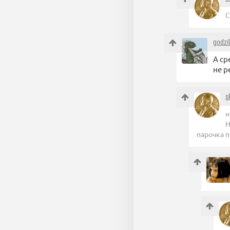
С
godzi
А ср
не р
s
н
Н
парочка 