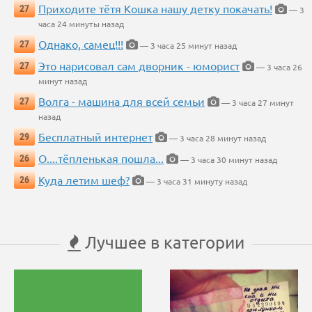
Приходите тётя Кошка нашу детку покачать!
27
— 3
часа 24 минуты назад
Однако, самец!!!
27
— 3 часа 25 минут назад
Это нарисовал сам дворник - юморист
27
— 3 часа 26
минут назад
Волга - машина для всей семьи
27
— 3 часа 27 минут
назад
Бесплатный интернет
29
— 3 часа 28 минут назад
О....тёпленькая пошла...
26
— 3 часа 30 минут назад
Куда летим шеф?
26
— 3 часа 31 минуту назад
Лучшее в категории