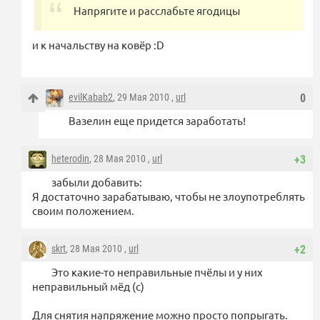
Напрягите и расслабьте ягодицы
и к начальству на ковёр :D
evilKabab2
, 29 Мая 2010 ,
url
0
Вазелин еще придется заработать!
heterodin
, 28 Мая 2010 ,
url
+3
забыли добавить:
Я достаточно зарабатываю, чтобы не злоупотреблять
своим положением.
skrt
, 28 Мая 2010 ,
url
+2
Это какие-то неправильные пчёлы и у них
неправильный мёд (с)
Для снятия напряжение можно просто попрыгать.