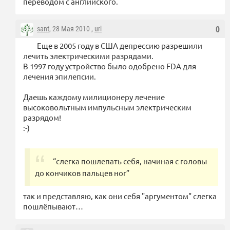
переводом с английского.
sant
, 28 Мая 2010 ,
url
0
Еще в 2005 году в США депрессию разрешили
лечить электрическими разрядами.
В 1997 году устройство было одобрено FDA для
лечения эпилепсии.
Даешь каждому милиционеру лечение
высоковольтным импульсным электрическим
разрядом!
:-)
“слегка пошлепать себя, начиная с головы
до кончиков пальцев ног”
так и представляю, как они себя "аргументом" слегка
пошлёпывают…