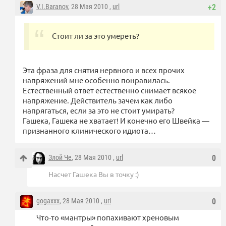
V.I.Baranov
, 28 Мая 2010 ,
url
+2
Стоит ли за это умереть?
Эта фраза для снятия нервного и всех прочих
напряжений мне особенно понравилась.
Естественный ответ естественно снимает всякое
напряжение. Действитель зачем как либо
напрягаться, если за это не стоит умирать?
Гашека, Гашека не хватает! И конечно его Швейка —
признанного клинического идиота…
Злой Че
, 28 Мая 2010 ,
url
0
Насчет Гашека Вы в точку :)
gogaxxx
, 28 Мая 2010 ,
url
0
Что-то «мантры» попахивают хреновым