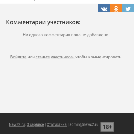
Комментарии участников:
Ни одного комментария пока не добавлено
Войдите
или
станьте участником
, чтобы комментировать
News2.ru
:
О сервисе
|
Статистика
| admin@news2.ru
18+