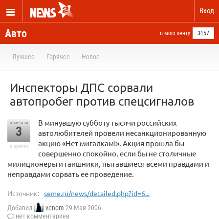
Вход
Авто
в мою ленту
3157
Лучшее
Горячее
Новое
Инспекторы ДПС сорвали
автопробег против спецсигналов
В минувшую субботу тысячи российских
отметили
3
автолюбителей провели несанкционированную
акцию «Нет мигалкам!». Акция прошла бы
в архиве
совершенно спокойно, если бы не столичные
милиционеры и гаишники, пытавшиеся всеми правдами и
неправдами сорвать ее проведение.
Источник:
seme.ru/news/detailed.php?id=6...
Добавил
venom
29 Мая 2006
нет комментариев