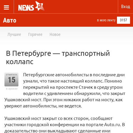
Вход
Авто
в мою ленту
3157
Лучшее
Горячее
Новое
В Петербурге — транспортный
коллапс
Петербургские автомобилисты в последние дни
отметили
15
узнали, что такое настоящий коллапс. Помимо
перекрытий на проспекте Стачек в среду утром
в архиве
водители с удивлением обнаружили, что закрыт
Ушаковский мост. При этом никаких работ на мосту, как
уверяют автомобилисты, не ведется.
Ушаковский мост закрыт со всех сторон, сообщают
участники городской конференции на портале Auto.ru. В
доказательство они выкладывают сделанные ими