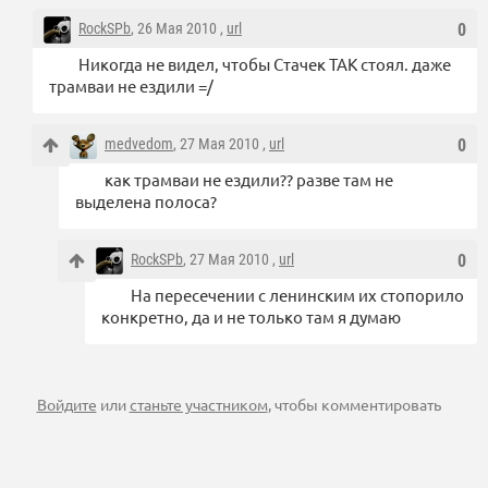
RockSPb
, 26 Мая 2010 ,
url
0
Никогда не видел, чтобы Стачек ТАК стоял. даже
трамваи не ездили =/
medvedom
, 27 Мая 2010 ,
url
0
как трамваи не ездили?? разве там не
выделена полоса?
RockSPb
, 27 Мая 2010 ,
url
0
На пересечении с ленинским их стопорило
конкретно, да и не только там я думаю
Войдите
или
станьте участником
, чтобы комментировать