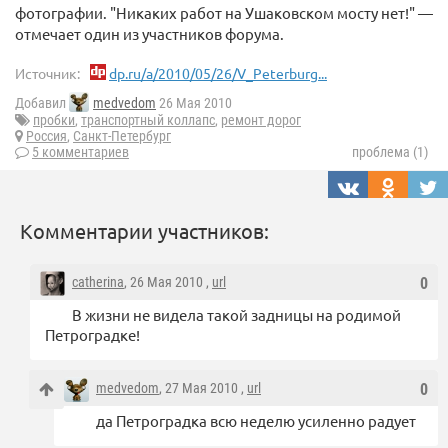
фотографии. "Никаких работ на Ушаковском мосту нет!" —
отмечает один из участников форума.
Источник:
dp.ru/a/2010/05/26/V_Peterburg...
Добавил
medvedom
26 Мая 2010
пробки
,
транспортный коллапс
,
ремонт дорог
Россия
,
Санкт-Петербург
5 комментариев
проблема (1)
Комментарии участников:
catherina
, 26 Мая 2010 ,
url
0
В жизни не видела такой задницы на родимой
Петроградке!
medvedom
, 27 Мая 2010 ,
url
0
да Петроградка всю неделю усиленно радует