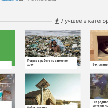
Лучшее в катего
Погряз в работе по самое не
хочу
Бесплатны
Его родит
материаль
Рай в шалаше