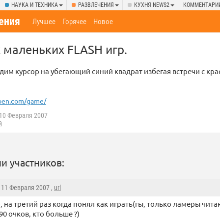
НАУКА И ТЕХНИКА
РАЗВЛЕЧЕНИЯ
КУХНЯ NEWS2
КОММЕНТАРИ
ения
Лучшее
Горячее
Новое
 маленьких FLASH игр.
дим курсор на убегающий синий квадрат избегая встречи с к
pen.com/game/
10 Февраля 2007
й
и участников:
, 11 Февраля 2007 ,
url
, на третий раз когда понял как играть(гы, только ламеры чит
90 очков, кто больше ?)