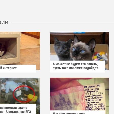
рии
А может не будем его ловить,
й интернет
пусть тока поближе подойдет
ели помогли школе
но..А остальные ЕГЭ
Мы и не сомневались