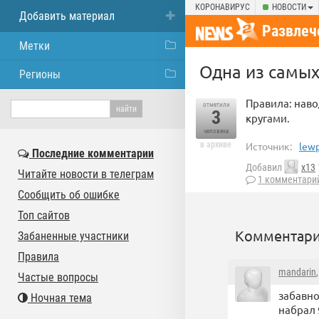
КОРОНАВИРУС
НОВОСТИ
Добавить материал
Развлеч
Метки
Одна из самых
Регионы
Правила: наво
отметили
3
кругами.
человека
в архиве
Источник:
lew
Последние комментарии
Добавил
x13
Читайте новости в телеграм
1 комментари
Сообщить об ошибке
Топ сайтов
Комментари
Забаненные участники
Правила
mandarin
Частые вопросы
забавно
Ночная тема
набрал 