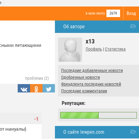
И
Вход
в мою ленту
2679
Об авторе
x13
расными летающими
Профиль
|
Статистика
Последние добавленные новости
Одобренные новости
проблема (2)
Френдлента последних новостей
Последние комментарии
Репутация:
-1
ают мануалы)
О сайте lewpen.com