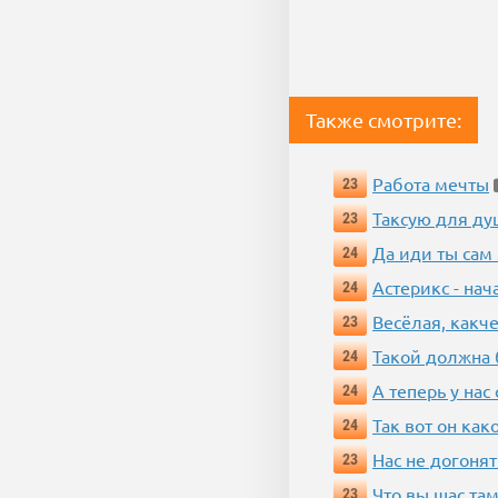
Также смотрите:
Работа мечты
23
Таксую для душ
23
Да иди ты сам
24
Астерикс - нач
24
Весёлая, какч
23
Такой должна 
24
А теперь у нас
24
Так вот он ка
24
Нас не догонят
23
Что вы щас там
23