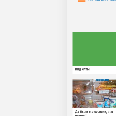
Вид Ялты
Да были же сосиски, я ж
помню!!