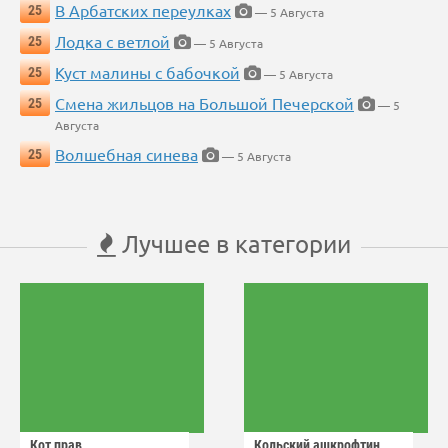
В Арбатских переулках
25
— 5 Августа
Лодка с ветлой
25
— 5 Августа
Куст малины с бабочкой
25
— 5 Августа
Смена жильцов на Большой Печерской
25
— 5
Августа
Волшебная синева
25
— 5 Августа
Лучшее в категории
Кот прав
Кольский ашкрофтин