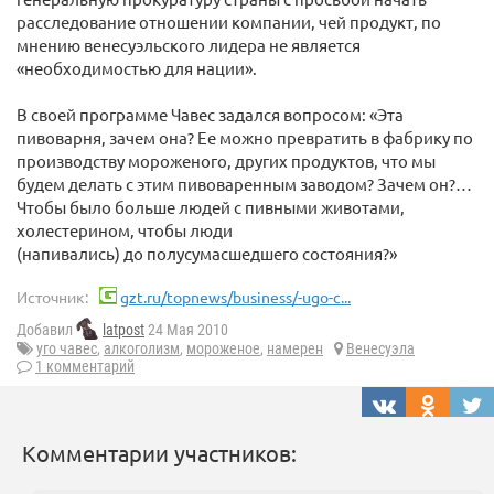
расследование отношении компании, чей продукт, по
мнению венесуэльского лидера не является
«необходимостью для нации».
В своей программе Чавес задался вопросом: «Эта
пивоварня, зачем она? Ее можно превратить в фабрику по
производству мороженого, других продуктов, что мы
будем делать с этим пивоваренным заводом? Зачем он?…
Чтобы было больше людей с пивными животами,
холестерином, чтобы люди
(напивались) до полусумасшедшего состояния?»
Источник:
gzt.ru/topnews/business/-ugo-c...
Добавил
latpost
24 Мая 2010
уго чавес
,
алкоголизм
,
мороженое
,
намерен
Венесуэла
1 комментарий
Комментарии участников: