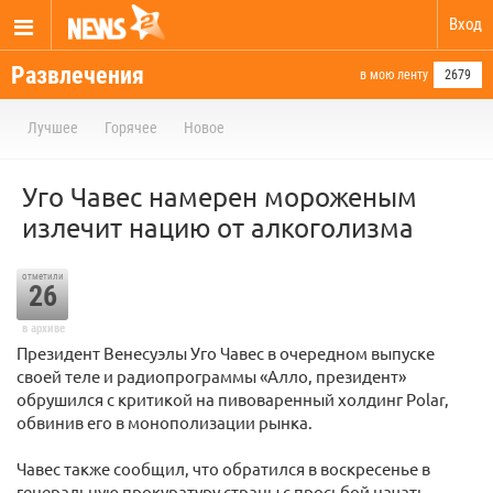
Вход
Развлечения
в мою ленту
2679
Лучшее
Горячее
Новое
Уго Чавес намерен мороженым
излечит нацию от алкоголизма
отметили
26
в архиве
Президент Венесуэлы Уго Чавес в очередном выпуске
своей теле и радиопрограммы «Алло, президент»
обрушился с критикой на пивоваренный холдинг Polar,
обвинив его в монополизации рынка.
Чавес также сообщил, что обратился в воскресенье в
генеральную прокуратуру страны с просьбой начать