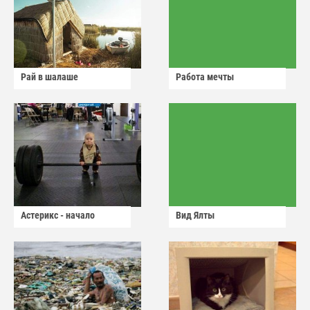
Рай в шалаше
Работа мечты
Астерикс - начало
Вид Ялты