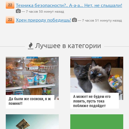
Техника безопасности?.. А-а-а... Нет, не слышали!
22
— 7 часов 50 минут назад
Хрен природу победишь!
22
— 7 часов 51 минуту назад
Лучшее в категории
А может не будем его
Да были же сосиски, я ж
ловить, пусть тока
помню!!
поближе подойдет