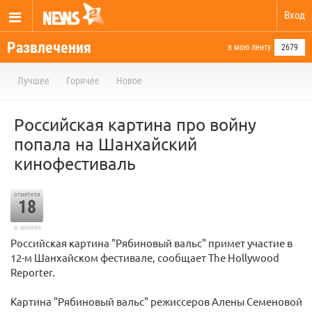
Вход
Развлечения
в мою ленту
2679
Лучшее
Горячее
Новое
Российская картина про войну
попала на Шанхайский
кинофестиваль
отметили
18
в архиве
Российская картина "Рябиновый вальс" примет участие в
12-м Шанхайском фестивале, сообщает The Hollywood
Reporter.
Картина "Рябиновый вальс" режиссеров Алены Семеновой