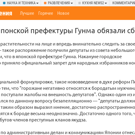
НАУКА И ТЕХНИКА
РАЗВЛЕЧЕНИЯ
КУХНЯ NEWS2
КОММЕНТАРИ
ения
Лучшее
Горячее
Новое
японской префектуры Гунма обязали с
 растительности на лице и впредь внимательно следить за сво
 такое распоряжение получили депутаты из совета небольшог
и, что в японской префектуре Гунма. Накануне городское
о приняло официальный запрет для народных избранников но
циальной формулировке, такое нововведение в духе реформ П
тем, что "горожане негативно относятся к бородатым мужчина
поступали жалобы на внешность депутатов". Однако один из 
лся по данному вопросу безапелляционно — "депутаты должн
 таким образом выразил мнение, достаточно распространенно
ятся к бороде весьма неоднозначно. Достаточно одного того, 
бутов членов преступных кланов якудза.
 по административным делам и коммуникациям Японии отнес