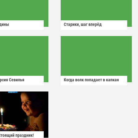
одины
Старики, шаг вперёд
рсия Севилья
Когда волк попадает в капкан
астоящий праздник!