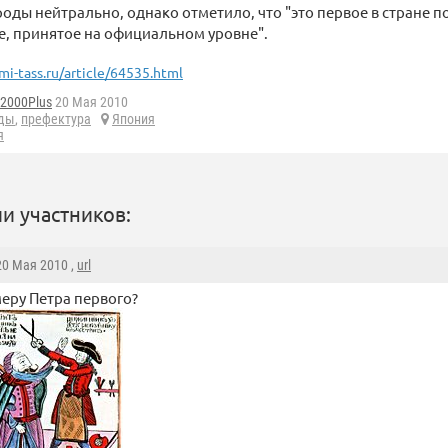
роды нейтрально, однако отметило, что "это первое в стране 
, принятое на официальном уровне".
mi-tass.ru/article/64535.html
d2000Plus
20 Мая 2010
ды
,
префектура
Япония
я
и участников:
 20 Мая 2010 ,
url
еру Петра первого?