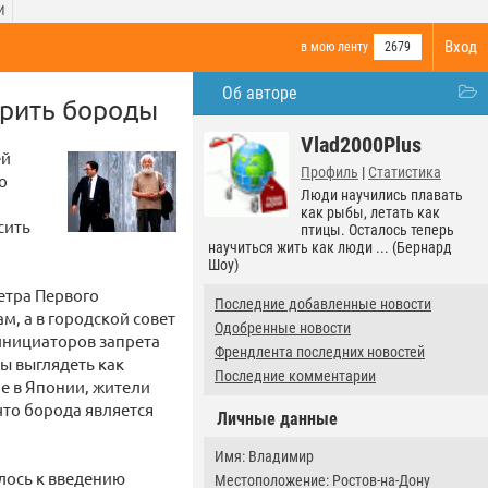
И
Вход
в мою ленту
2679
Об авторе
брить бороды
Vlad2000Plus
ей
Профиль
|
Статистика
о
Люди научились плавать
как рыбы, летать как
сить
птицы. Осталось теперь
научиться жить как люди ... (Бернард
Шоу)
етра Первого
Последние добавленные новости
м, а в городской совет
Одобренные новости
инициаторов запрета
Френдлента последних новостей
ы выглядеть как
Последние комментарии
е в Японии, жители
что борода является
Личные данные
Имя: Владимир
лось к введению
Местоположение: Ростов-на-Дону