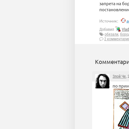
запрета на бо
постановление
Источник:
a
Добавил
Vla
обязали
,
боро
2 комментари
Комментари
Злой Че
,
по прим