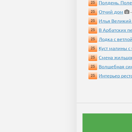
Полдень. Пол
25
Отчий дом
25
—
Илья Великий
25
В Арбатских п
25
Лодка с ветло
25
Куст малины с
25
Смена жильцо
25
Волшебная си
25
Интерьер рест
25