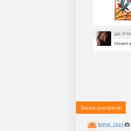
jaik
, 20 М
Может к
Также смотрите:
ВДНХ, 2023
25