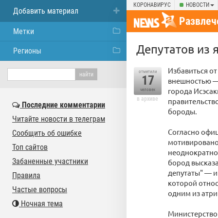
КОРОНАВИРУС
НОВОСТИ
Добавить материал
Развлеч
Метки
Депутатов из 
Регионы
Избавиться от
отметили
17
внешностью —
города Исэсак
человек
в архиве
правительств
Последние комментарии
бороды.
Читайте новости в телеграм
Согласно офи
Сообщить об ошибке
мотивировано 
Топ сайтов
неоднократно 
Забаненные участники
бород высказа
депутаты" — и
Правила
которой относ
Частые вопросы
одним из атри
Ночная тема
Министерство