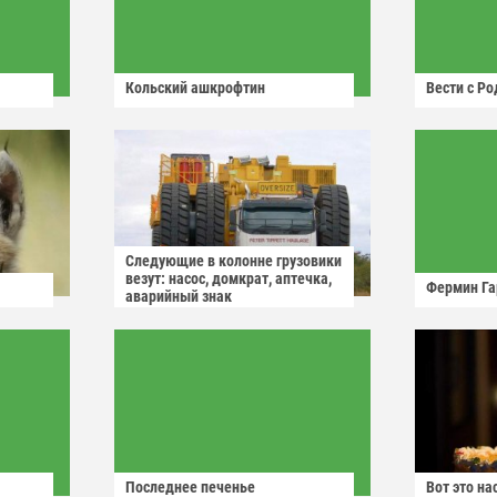
Кольский ашкрофтин
Вести с Р
Следующие в колонне грузовики
везут: насос, домкрат, аптечка,
Фермин Га
аварийный знак
Последнее печенье
Вот это н